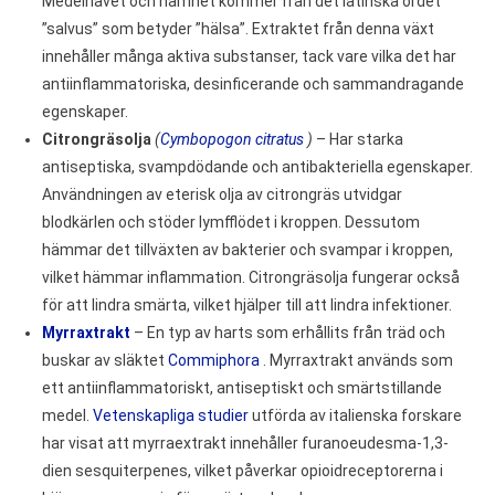
Medelhavet och namnet kommer från det latinska ordet
”salvus” som betyder ”hälsa”. Extraktet från denna växt
innehåller många aktiva substanser, tack vare vilka det har
antiinflammatoriska, desinficerande och sammandragande
egenskaper.
Citrongräsolja
(
Cymbopogon citratus
)
– Har starka
antiseptiska, svampdödande och antibakteriella egenskaper.
Användningen av eterisk olja av citrongräs utvidgar
blodkärlen och stöder lymfflödet i kroppen. Dessutom
hämmar det tillväxten av bakterier och svampar i kroppen,
vilket hämmar inflammation. Citrongräsolja fungerar också
för att lindra smärta, vilket hjälper till att lindra infektioner.
Myrraxtrakt
– En typ av harts som erhållits från träd och
buskar av släktet
Commiphora
. Myrraxtrakt används som
ett antiinflammatoriskt, antiseptiskt och smärtstillande
medel.
Vetenskapliga studier
utförda av italienska forskare
har visat att myrraextrakt innehåller furanoeudesma-1,3-
dien sesquiterpenes, vilket påverkar opioidreceptorerna i