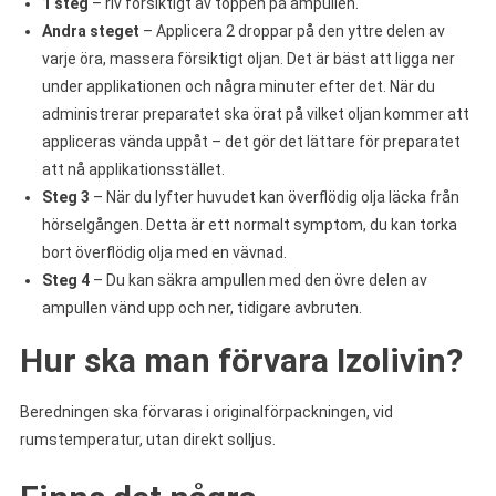
1 steg
– riv försiktigt av toppen på ampullen.
Andra steget
– Applicera 2 droppar på den yttre delen av
varje öra, massera försiktigt oljan. Det är bäst att ligga ner
under applikationen och några minuter efter det. När du
administrerar preparatet ska örat på vilket oljan kommer att
appliceras vända uppåt – det gör det lättare för preparatet
att nå applikationsstället.
Steg 3
– När du lyfter huvudet kan överflödig olja läcka från
hörselgången. Detta är ett normalt symptom, du kan torka
bort överflödig olja med en vävnad.
Steg 4
– Du kan säkra ampullen med den övre delen av
ampullen vänd upp och ner, tidigare avbruten.
Hur ska man förvara Izolivin?
Beredningen ska förvaras i originalförpackningen, vid
rumstemperatur, utan direkt solljus.