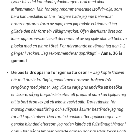
tyvärr blev det konstanta plockningen i örat med akut
inflammation. Min fonolog rekommenderade Izolivin-olja, som
bara kan beställas online. Tidigare hade jag inte behandlat
öronrengörare i form av oljor, men jag måste erkänna att jag
gillade den här formeln väldigt mycket. Oljan återfuktar örat och
löser upp öronvaxet så att det rinner ut av sig själv utan att behöva
plocka med en pinne i örat. För närvarande använder jag den 1-2
gånger i veckan. Jag rekommenderar uppriktigt!
–
Anna, 36 år
gammal
De bästa dropparna för igensatta öron!
– Jag köpte Izolivin
när mitt öra är kraftigt igensatt med öronvax, troligen från
rengöring med pinnar. Jag ville till varje pris undvika att besöka
en läkare, så jag började leta efter ett preparat som kan hjälpa mig
att ta bort öronvax på ett icke-invasivt sätt. Trots rädslan för
muntlig marknadsföring och avlägsna åsikter bestämde jag mig
för att köpa Izolivin. Den första känslan efter appliceringen var
ganska blandad eftersom jag redan kände ett fullständigt hinder i
örat! Efter några timmar började öronen dock gradvis lossna och