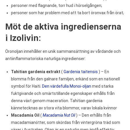
personer med flagnande, torr hud i hörselgången;
personer som har problem med att ta bort öronvax från örat;
Möt de aktiva ingredienserna
i Izolivin:
Öronoljan innehåller en unik sammansättning av vårdande och
antiinflammatoriska naturliga ingredienser:
Tahitian gardenia extrakt
(
Gardenia taitensis
) – En
blomma från den galnare familjen, erkänd som en nationell
symbol för Haiti.
Den värdefulla Monoi-oljan
med starka
fuktgivande och smärtstillande egenskaper erhålls från
denna växt genom maceration. Tahitian gardenia
kännetecknas av stora vita blommor, varav lokala kvinnor
Macadamia Oil
(
Macadamia Nut Oil
) – Den erhålls från
macadamianötter, som skördas från vintergröna träd som
växer i Australien. Oljan är en naturlig men ändå effektiv