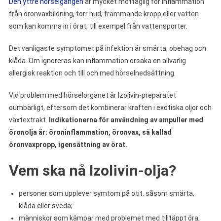
Den yttre hörselgången
är mycket mottaglig för inflammation
från öronvaxbildning, torr hud, främmande kropp eller vatten
som kan komma in i örat, till exempel från vattensporter.
Det vanligaste symptomet på infektion är smärta, obehag och
klåda. Om ignoreras kan inflammation orsaka en allvarlig
allergisk reaktion och till och med hörselnedsättning.
Vid problem med hörselorganet är Izolivin-preparatet
oumbärligt, eftersom det kombinerar kraften i exotiska oljor och
växtextrakt.
Indikationerna för användning av ampuller med
öronolja är: öroninflammation, öronvax, så kallad
öronvaxpropp, igensättning av örat.
Vem ska nå Izolivin-olja?
personer som upplever symtom på otit, såsom smärta,
klåda eller sveda;
människor som kämpar med problemet med tilltäppt öra;