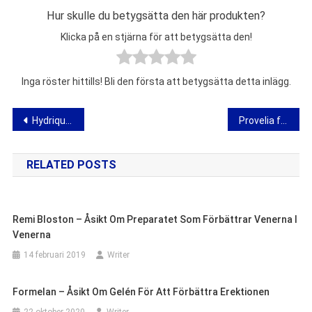
Hur skulle du betygsätta den här produkten?
Klicka på en stjärna för att betygsätta den!
Inga röster hittills! Bli den första att betygsätta detta inlägg.
Inläggsnavigering
Hydriqueen – åsikterna, ingredienser, action, butik, var man kan köpa
Provelia för celluliter – action, komposition och åsikter
RELATED POSTS
Remi Bloston – Åsikt Om Preparatet Som Förbättrar Venerna I
Venerna
14 februari 2019
Writer
Formelan – Åsikt Om Gelén För Att Förbättra Erektionen