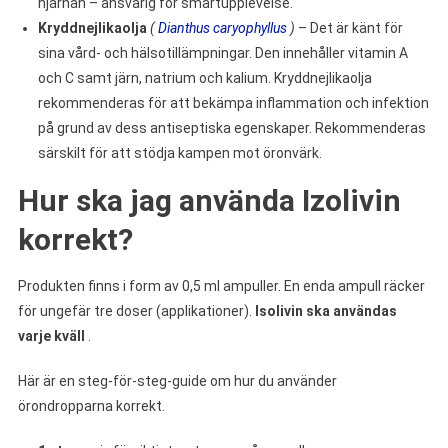
hjärnan – ansvarig för smärtupplevelse.
Kryddnejlikaolja
(
Dianthus caryophyllus
)
– Det är känt för
sina vård- och hälsotillämpningar. Den innehåller vitamin A
och C samt järn, natrium och kalium. Kryddnejlikaolja
rekommenderas för att bekämpa inflammation och infektion
på grund av dess antiseptiska egenskaper. Rekommenderas
särskilt för att stödja kampen mot öronvärk.
Hur ska jag använda Izolivin
korrekt?
Produkten finns i form av 0,5 ml ampuller. En enda ampull räcker
för ungefär tre doser (applikationer).
Isolivin ska användas
varje kväll
.
Här är en steg-för-steg-guide om hur du använder
örondropparna korrekt.