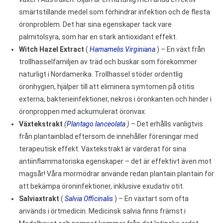
smärtstillande medel som förhindrar infektion och de flesta
öronproblem. Det har sina egenskaper tack vare
palmitolsyra, som har en stark antioxidant effekt.
Witch Hazel Extract
(
Hamamelis Virginiana
) – En växt från
trollhasselfamiljen av träd och buskar som förekommer
naturligt i Nordamerika. Trollhassel stöder ordentlig
öronhygien, hjälper till att eliminera symtomen på otitis
externa, bakterieinfektioner, nekros i öronkanten och hinder i
öronproppen med ackumulerat öronvax.
Växtekstrakt
(
Plantago lanceolata
)
– Det erhålls vanligtvis
från plantainblad eftersom de innehåller föreningar med
terapeutisk effekt. Växtekstrakt är värderat för sina
antiinflammatoriska egenskaper – det är effektivt även mot
magsår! Våra mormödrar använde redan plantain plantain för
att bekämpa öroninfektioner, inklusive exudativ otit.
Salviaxtrakt
(
Salvia Officinalis
) – En växtart som ofta
används i örtmedicin. Medicinsk salvia finns främst i