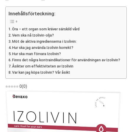
Izolivin
–
Innehållsförteckning:
Recensioner,
Ingredienser,
Öra – ett organ som kräver särskild vård
Dosering,
Vem ska nå Izolivin-olja?
Butik,
Möt de aktiva ingredienserna i Izolivin:
Var
Hur ska jag använda Izolivin korrekt?
Man
Hur ska man förvara Izolivin?
Kan
Finns det några kontraindikationer för användningen av Izolivin?
Köpa
Åsikter om effektiviteten av Izolivin
Var kan jag köpa Izolivin? Vår åsikt
0
(
0
)