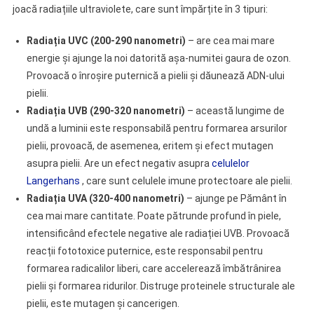
joacă radiațiile ultraviolete, care sunt împărțite în 3 tipuri:
Radiația UVC (200-290 nanometri)
– are cea mai mare
energie și ajunge la noi datorită așa-numitei gaura de ozon.
Provoacă o înroșire puternică a pielii și dăunează ADN-ului
pielii.
Radiația UVB (290-320 nanometri)
– această lungime de
undă a luminii este responsabilă pentru formarea arsurilor
pielii, provoacă, de asemenea, eritem și efect mutagen
asupra pielii. Are un efect negativ asupra
celulelor
Langerhans
, care sunt celulele imune protectoare ale pielii.
Radiația UVA (320-400 nanometri)
– ajunge pe Pământ în
cea mai mare cantitate. Poate pătrunde profund în piele,
intensificând efectele negative ale radiației UVB. Provoacă
reacții fototoxice puternice, este responsabil pentru
formarea radicalilor liberi, care accelerează îmbătrânirea
pielii și formarea ridurilor. Distruge proteinele structurale ale
pielii, este mutagen și cancerigen.