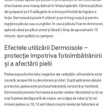
efectuarea unui masaj delicat în timpul aplicării. Câteva picături
din preparat pot fi adăugate la crema preferată de îngrijire a
feței. Dermoisolul poate fi utilizat și pe întreg corpul și pentru
îngrijirea părului sau a unghiilor. În cazul părului foarte deteriorat,
aplicați uleiul pe părul umed și lăsați-l timp de aproximativ 10
minute. Apoi spălați cu șampon.
Efectele utilizării Dermoisole –
protecție împotriva fotoîmbătrânirii
și a afectării pielii
Pielea expusă efectelor negative ale radiațiilor ultraviolete este
uscată, acoperită cu decolorare și riduri. După aplicarea uleiului
protector, pielea este profund hidratată, netezită și tonifiată.
Dermoisolul previne formarea arsurilor solare. Niciodată nu îți va
mai fi pielea desfigurată de soare, vei scăpa de riduri și îți vei
întineri pielea cu 10, 15 ani! Uleiul crește nivelul de hidratare al