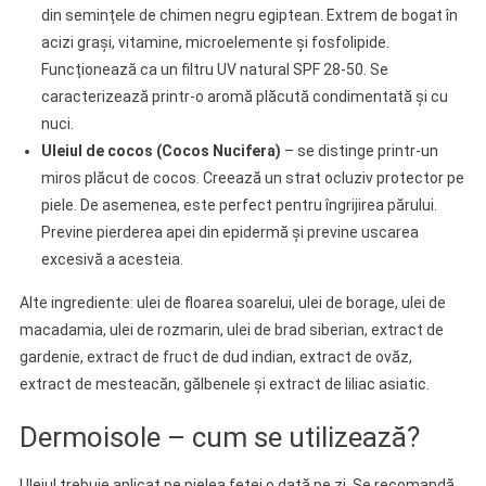
din semințele de chimen negru egiptean. Extrem de bogat în
acizi grași, vitamine, microelemente și fosfolipide.
Funcționează ca un filtru UV natural SPF 28-50. Se
caracterizează printr-o aromă plăcută condimentată și cu
nuci.
Uleiul de cocos (Cocos Nucifera)
– se distinge printr-un
miros plăcut de cocos. Creează un strat ocluziv protector pe
piele. De asemenea, este perfect pentru îngrijirea părului.
Previne pierderea apei din epidermă și previne uscarea
excesivă a acesteia.
Alte ingrediente: ulei de floarea soarelui, ulei de borage, ulei de
macadamia, ulei de rozmarin, ulei de brad siberian, extract de
gardenie, extract de fruct de dud indian, extract de ovăz,
extract de mesteacăn, gălbenele și extract de liliac asiatic.
Dermoisole – cum se utilizează?
Uleiul trebuie aplicat pe pielea feței o dată pe zi. Se recomandă