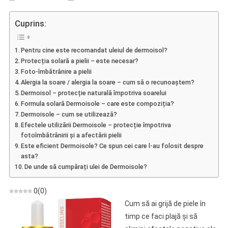
Dermoisole
–
Cuprins:
Protecție
Naturală
Pentru cine este recomandat uleiul de dermoisol?
Împotriva
Protecția solară a pielii – este necesar?
Soarelui
Foto-îmbătrânire a pielii
–
Alergia la soare / alergia la soare – cum să o recunoaștem?
Efecte
Dermoisol – protecție naturală împotriva soarelui
Și
Formula solară Dermoisole – care este compoziția?
Opinii
Dermoisole – cum se utilizează?
Efectele utilizării Dermoisole – protecție împotriva
fotoîmbătrânirii și a afectării pielii
Este eficient Dermoisole? Ce spun cei care l-au folosit despre
asta?
De unde să cumpărați ulei de Dermoisole?
0
(
0
)
Cum să ai grijă de piele în
timp ce faci plajă și să