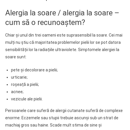
Alergia la soare / alergia la soare –
cum să o recunoaștem?
Chiar și unul din trei oameni este suprasensibil la soare. Cei mai
mulți nu știu că majoritatea problemelor pielii lor se pot datora
sensibilității lor la radiațiile ultraviolete. Simptomele alergiei la
soare sunt:
pete și decolorare a pielii;
urticarie;
roșeață a pielii;
acnee;
vezicule ale pielii.
Persoanele care suferă de alergii cutanate suferă de complexe
enorme. Eczemele sau stupii trebuie ascunși sub un strat de
machiaj gros sau haine. Scade mult stima de sine și