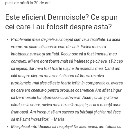
pielii de până la 20 de ori!
Este eficient Dermoisole? Ce spun
cei care l-au folosit despre asta?
Problemele mele de piele au început cumva la facultate. La acea
vreme, nu știam că soarele este de vină. Pielea mea era
întotdeauna roșie și umflată. Recunosc că a fost imensul meu
complex. Mi-am dorit foarte mult să întâlnesc pe cineva, să încep
să ieșesc, dar mi-a fost foarte rușine de aspectul meu. Când am
citit despre ulei, nu mi-a venit să cred că îmi va rezolva
problemele, mai ales că este foarte ieftin în comparație cu averea
pe care am cheltuit-o pentru produse cosmetice! Am aflat singur
că Dermoisole funcționează cu adevărat. Acum, chiar și atunci
când ies la soare, pielea mea nu se înroșește, ci ia o nuanță aurie
frumoasă. Am început să am succes cu bărbații și chiar mă face
să mă simt încrezător!
– Maria
Mi-a plăcut întotdeauna să fac plajă! De asemenea, am folosit cu