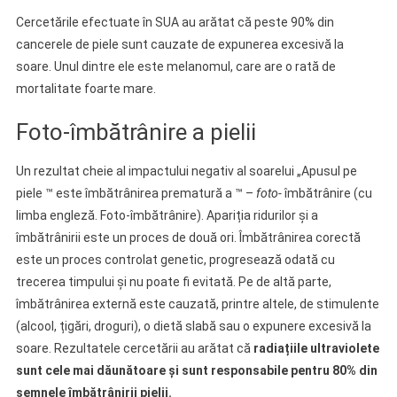
Cercetările efectuate în SUA au arătat că peste 90% din
cancerele de piele sunt cauzate de expunerea excesivă la
soare. Unul dintre ele este melanomul, care are o rată de
mortalitate foarte mare.
Foto-îmbătrânire a pielii
Un rezultat cheie al impactului negativ al soarelui „Apusul pe
piele ™ este îmbătrânirea prematură a ™ –
foto-
îmbătrânire (cu
limba engleză. Foto-îmbătrânire). Apariția ridurilor și a
îmbătrânirii este un proces de două ori. Îmbătrânirea corectă
este un proces controlat genetic, progresează odată cu
trecerea timpului și nu poate fi evitată. Pe de altă parte,
îmbătrânirea externă este cauzată, printre altele, de stimulente
(alcool, țigări, droguri), o dietă slabă sau o expunere excesivă la
soare. Rezultatele cercetării au arătat că
radiațiile ultraviolete
sunt cele mai dăunătoare și sunt responsabile pentru 80% din
semnele îmbătrânirii pielii.