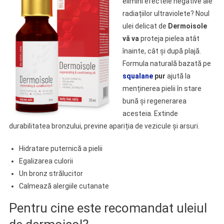
elimini efectele negative ale
radiațiilor ultraviolete? Noul
ulei delicat de
Dermoisole
vă va
proteja pielea atât
înainte, cât și după plajă.
Formula naturală bazată pe
squalane
pur
ajută la
menținerea pielii în stare
bună și regenerarea
acesteia. Extinde
durabilitatea bronzului, previne apariția de vezicule și arsuri.
Hidratare puternică a pielii
Egalizarea culorii
Un bronz strălucitor
Calmează alergiile cutanate
Pentru cine este recomandat uleiul