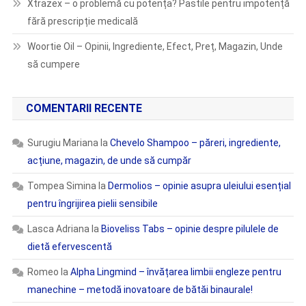
Xtrazex – o problemă cu potența? Pastile pentru impotență
fără prescripție medicală
Woortie Oil – Opinii, Ingrediente, Efect, Preț, Magazin, Unde
să cumpere
COMENTARII RECENTE
Surugiu Mariana
la
Chevelo Shampoo – păreri, ingrediente,
acțiune, magazin, de unde să cumpăr
Tompea Simina
la
Dermolios – opinie asupra uleiului esențial
pentru îngrijirea pielii sensibile
Lasca Adriana
la
Bioveliss Tabs – opinie despre pilulele de
dietă efervescentă
Romeo
la
Alpha Lingmind – învățarea limbii engleze pentru
manechine – metodă inovatoare de bătăi binaurale!