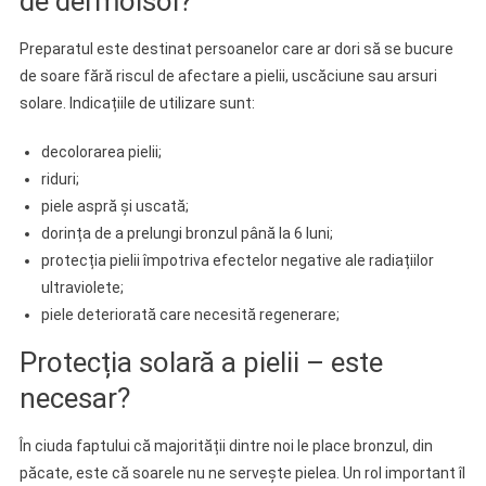
de dermoisol?
Preparatul este destinat persoanelor care ar dori să se bucure
de soare fără riscul de afectare a pielii, uscăciune sau arsuri
solare. Indicațiile de utilizare sunt:
decolorarea pielii;
riduri;
piele aspră și uscată;
dorința de a prelungi bronzul până la 6 luni;
protecția pielii împotriva efectelor negative ale radiațiilor
ultraviolete;
piele deteriorată care necesită regenerare;
Protecția solară a pielii – este
necesar?
În ciuda faptului că majorității dintre noi le place bronzul, din
păcate, este că soarele nu ne servește pielea. Un rol important îl