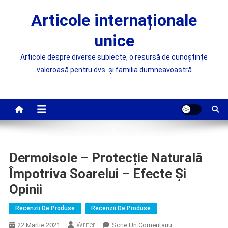
Skip
Articole internaționale
to
content
unice
Articole despre diverse subiecte, o resursă de cunoștințe
valoroasă pentru dvs. și familia dumneavoastră
Dermoisole – Protecție Naturală
Împotriva Soarelui – Efecte Și
Opinii
Recenzii De Produse
Recenzii De Produse
Writer
On
22 Martie 2021
Scrie Un Comentariu