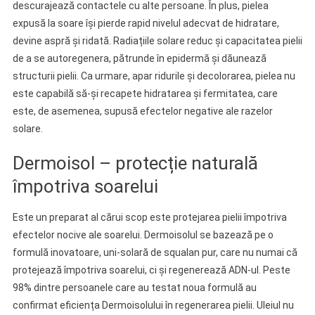
descurajează contactele cu alte persoane. În plus, pielea
expusă la soare își pierde rapid nivelul adecvat de hidratare,
devine aspră și ridată. Radiațiile solare reduc și capacitatea pielii
de a se autoregenera, pătrunde în epidermă și dăunează
structurii pielii. Ca urmare, apar ridurile și decolorarea, pielea nu
este capabilă să-și recapete hidratarea și fermitatea, care
este, de asemenea, supusă efectelor negative ale razelor
solare.
Dermoisol – protecție naturală
împotriva soarelui
Este un preparat al cărui scop este protejarea pielii împotriva
efectelor nocive ale soarelui. Dermoisolul se bazează pe o
formulă inovatoare, uni-solară de squalan pur, care nu numai că
protejează împotriva soarelui, ci și regenerează ADN-ul. Peste
98% dintre persoanele care au testat noua formulă au
confirmat eficiența Dermoisolului în regenerarea pielii. Uleiul nu