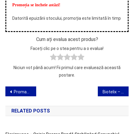
Promoția se încheie astăzi!
Datorită epuizării stocului, promoția este limitată în timp
Cum ați evalua acest produs?
Faceți clic pe o stea pentru a o evalua!
Niciun vot până acum! Fii primul care evaluează această
postare.
Navigare
Promagnesol – opinii, construcție, exploatare, magazin, de unde să cumpăr
Biotelix – păreri, acțiune, preț și efecte ale preparatului pentru curățarea urechilor
în
RELATED POSTS
articole