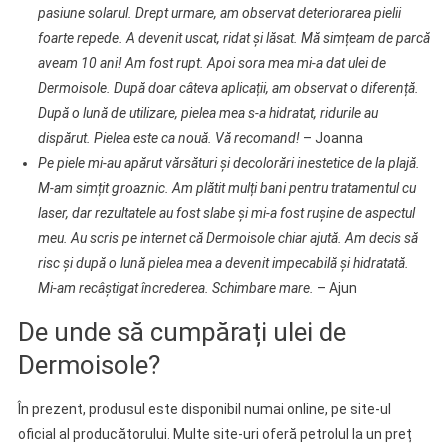
pasiune solarul. Drept urmare, am observat deteriorarea pielii
foarte repede. A devenit uscat, ridat și lăsat. Mă simțeam de parcă
aveam 10 ani! Am fost rupt. Apoi sora mea mi-a dat ulei de
Dermoisole. După doar câteva aplicații, am observat o diferență.
După o lună de utilizare, pielea mea s-a hidratat, ridurile au
dispărut. Pielea este ca nouă. Vă recomand!
– Joanna
Pe piele mi-au apărut vărsături și decolorări inestetice de la plajă.
M-am simțit groaznic. Am plătit mulți bani pentru tratamentul cu
laser, dar rezultatele au fost slabe și mi-a fost rușine de aspectul
meu. Au scris pe internet că Dermoisole chiar ajută. Am decis să
risc și după o lună pielea mea a devenit impecabilă și hidratată.
Mi-am recâștigat încrederea. Schimbare mare.
– Ajun
De unde să cumpărați ulei de
Dermoisole?
În prezent, produsul este disponibil numai online, pe site-ul
oficial al producătorului. Multe site-uri oferă petrolul la un preț