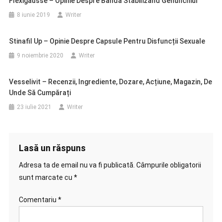
Flexigausse – Opinie Despre Bandă Stabilizând Genunchiul
8 iunie 2019
Writer
Stinafil Up – Opinie Despre Capsule Pentru Disfuncții Sexuale
9 noiembrie 2020
Writer
Vesselivit – Recenzii, Ingrediente, Dozare, Acțiune, Magazin, De
Unde Să Cumpărați
23 iulie 2021
Writer
Lasă un răspuns
Adresa ta de email nu va fi publicată.
Câmpurile obligatorii
sunt marcate cu
*
Comentariu
*