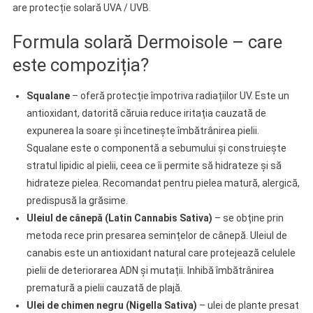
are protecție solară UVA / UVB.
Formula solară Dermoisole – care
este compoziția?
Squalane
– oferă protecție împotriva radiațiilor UV. Este un
antioxidant, datorită căruia reduce iritația cauzată de
expunerea la soare și încetinește îmbătrânirea pielii.
Squalane este o componentă a sebumului și construiește
stratul lipidic al pielii, ceea ce îi permite să hidrateze și să
hidrateze pielea. Recomandat pentru pielea matură, alergică,
predispusă la grăsime.
Uleiul de cânepă (Latin Cannabis Sativa)
– se obține prin
metoda rece prin presarea semințelor de cânepă. Uleiul de
canabis este un antioxidant natural care protejează celulele
pielii de deteriorarea ADN și mutații. Inhibă îmbătrânirea
prematură a pielii cauzată de plajă.
Ulei de chimen negru (Nigella Sativa)
– ulei de plante presat