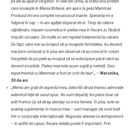
pe ele au apărut vergeturi. În cele din urmă, la sfatul unui prieten
care locuiește în Marea Britanie, am ajuns la gelul Mammax.
Produsul îmi era complet necunoscut înainte. Speranța mi-a
fulgerat în cap – m-am agățat disperat de el. Timp de câteva
săptămâni, masam cosmetica în pielea mea în fiecare zi, făcând
mișcări circulare. De multe ori am repetat tratamentul la culcare.
De fapt, sânii mei au început să-și recapete fermitatea. Au devenit
mai bine conturați și în plus am observat că au crescut în volum.
Vergetele de pe piele au început să se estompeze până când au
devenit invizibile. Pielea mea este acum suplă și netedă. Deci
experimentul cu Mammax a fost un ochi de taur! „
–
Weronika,
30 de ani
„Mereu am grijă de aspectul meu, datorită căruia trezesc admirație
autentică față de sexul opus. Nu sunt deșartă, îmi place doar să
arăt frumos (și să atrag atenția) ca orice femeie. În plus, este un
avantaj suplimentar în munca mea – sunt manager de nivel înalt
într-o corporație internațională. Negociez adesea cu antreprenorii
– în astfel de cazuri, fiecare detaliu poate fi important. Prin