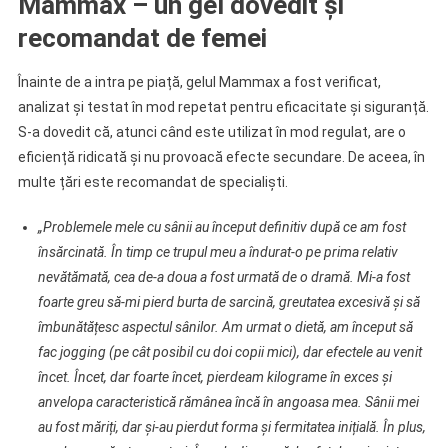
Mammax – un gel dovedit și
recomandat de femei
Înainte de a intra pe piață, gelul Mammax a fost verificat,
analizat și testat în mod repetat pentru eficacitate și siguranță.
S-a dovedit că, atunci când este utilizat în mod regulat, are o
eficiență ridicată și nu provoacă efecte secundare. De aceea, în
multe țări este recomandat de specialiști.
„Problemele mele cu sânii au început definitiv după ce am fost
însărcinată. În timp ce trupul meu a îndurat-o pe prima relativ
nevătămată, cea de-a doua a fost urmată de o dramă. Mi-a fost
foarte greu să-mi pierd burta de sarcină, greutatea excesivă și să
îmbunătățesc aspectul sânilor. Am urmat o dietă, am început să
fac jogging (pe cât posibil cu doi copii mici), dar efectele au venit
încet. Încet, dar foarte încet, pierdeam kilograme în exces și
anvelopa caracteristică rămânea încă în angoasa mea. Sânii mei
au fost măriți, dar și-au pierdut forma și fermitatea inițială. În plus,