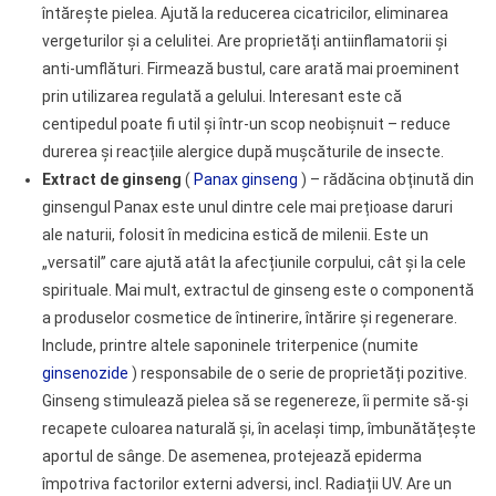
întărește pielea. Ajută la reducerea cicatricilor, eliminarea
vergeturilor și a celulitei. Are proprietăți antiinflamatorii și
anti-umflături. Firmează bustul, care arată mai proeminent
prin utilizarea regulată a gelului. Interesant este că
centipedul poate fi util și într-un scop neobișnuit – reduce
durerea și reacțiile alergice după mușcăturile de insecte.
Extract de ginseng
(
Panax ginseng
) – rădăcina obținută din
ginsengul Panax este unul dintre cele mai prețioase daruri
ale naturii, folosit în medicina estică de milenii. Este un
„versatil” care ajută atât la afecțiunile corpului, cât și la cele
spirituale. Mai mult, extractul de ginseng este o componentă
a produselor cosmetice de întinerire, întărire și regenerare.
Include, printre altele saponinele triterpenice (numite
ginsenozide
) responsabile de o serie de proprietăți pozitive.
Ginseng stimulează pielea să se regenereze, îi permite să-și
recapete culoarea naturală și, în același timp, îmbunătățește
aportul de sânge. De asemenea, protejează epiderma
împotriva factorilor externi adversi, incl. Radiații UV. Are un