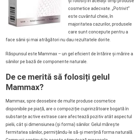
și folosiți în același timp produse
cosmetice adecvate. „Potrivit”
este cuvântul cheie, în
majoritatea cazurilor, produsele
care sunt concepute pentru a
face sânii și mai atrăgători nu dau rezultatele dorite.
Răspunsul este Mammax – un gel eficient de întărire și mărire a
sânilor pe bază de componente naturale.
De ce merită să folosiți gelul
Mammax?
Mammax, spre deosebire de multe produse cosmetice
disponibile pe piață, are o compoziție cuprinzătoare bogată în
substanțe active extrase care afectează pozitiv atât aspectul
pielii, cât și dimensiunea (și forma) sânilor. Gelul mărește
fermitatea sânilor, permițându-le să-și mențină forma naturală.