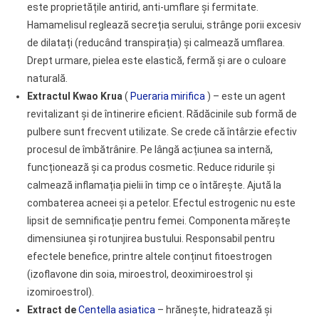
este proprietățile antirid, anti-umflare și fermitate.
Hamamelisul reglează secreția serului, strânge porii excesiv
de dilatați (reducând transpirația) și calmează umflarea.
Drept urmare, pielea este elastică, fermă și are o culoare
naturală.
Extractul Kwao Krua
(
Pueraria mirifica
) – este un agent
revitalizant și de întinerire eficient. Rădăcinile sub formă de
pulbere sunt frecvent utilizate. Se crede că întârzie efectiv
procesul de îmbătrânire. Pe lângă acțiunea sa internă,
funcționează și ca produs cosmetic. Reduce ridurile și
calmează inflamația pielii în timp ce o întărește. Ajută la
combaterea acneei și a petelor. Efectul estrogenic nu este
lipsit de semnificație pentru femei. Componenta mărește
dimensiunea și rotunjirea bustului. Responsabil pentru
efectele benefice, printre altele conținut fitoestrogen
(izoflavone din soia, miroestrol, deoximiroestrol și
izomiroestrol).
Extract de
Centella asiatica
– hrănește, hidratează și