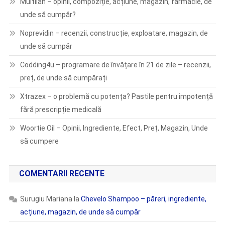
Multilan – opinii, compoziție, acțiune, magazin, farmacie, de
unde să cumpăr?
Noprevidin – recenzii, construcție, exploatare, magazin, de
unde să cumpăr
Codding4u – programare de învățare în 21 de zile – recenzii,
preț, de unde să cumpărați
Xtrazex – o problemă cu potența? Pastile pentru impotență
fără prescripție medicală
Woortie Oil – Opinii, Ingrediente, Efect, Preț, Magazin, Unde
să cumpere
COMENTARII RECENTE
Surugiu Mariana
la
Chevelo Shampoo – păreri, ingrediente,
acțiune, magazin, de unde să cumpăr