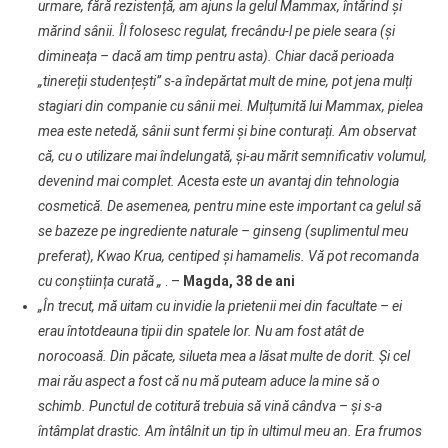
urmare, fără rezistență, am ajuns la gelul Mammax, întărind și
mărind sânii. Îl folosesc regulat, frecându-l pe piele seara (și
dimineața – dacă am timp pentru asta). Chiar dacă perioada
„tinereții studențești” s-a îndepărtat mult de mine, pot jena mulți
stagiari din companie cu sânii mei. Mulțumită lui Mammax, pielea
mea este netedă, sânii sunt fermi și bine conturați. Am observat
că, cu o utilizare mai îndelungată, și-au mărit semnificativ volumul,
devenind mai complet. Acesta este un avantaj din tehnologia
cosmetică. De asemenea, pentru mine este important ca gelul să
se bazeze pe ingrediente naturale – ginseng (suplimentul meu
preferat), Kwao Krua, centiped și hamamelis. Vă pot recomanda
cu conștiința curată „
. –
Magda, 38 de ani
„În trecut, mă uitam cu invidie la prietenii mei din facultate – ei
erau întotdeauna tipii din spatele lor. Nu am fost atât de
norocoasă. Din păcate, silueta mea a lăsat multe de dorit. Și cel
mai rău aspect a fost că nu mă puteam aduce la mine să o
schimb. Punctul de cotitură trebuia să vină cândva – și s-a
întâmplat drastic. Am întâlnit un tip în ultimul meu an. Era frumos