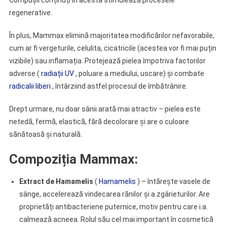
Compușii conținuți în acesta stimulează procesele
regenerative.
În plus, Mammax elimină majoritatea modificărilor nefavorabile,
cum ar fi vergeturile, celulita, cicatricile (acestea vor fi mai puțin
vizibile) sau inflamația. Protejează pielea împotriva factorilor
adverse (
radiații UV
, poluare a mediului, uscare) și combate
radicalii liberi
, întârziind astfel procesul de îmbătrânire.
Drept urmare, nu doar sânii arată mai atractiv – pielea este
netedă, fermă, elastică, fără decolorare și are o culoare
sănătoasă și naturală.
Compoziția Mammax:
Extract de Hamamelis
(
Hamamelis
) – întărește vasele de
sânge, accelerează vindecarea rănilor și a zgârieturilor. Are
proprietăți antibacteriene puternice, motiv pentru care i.a.
calmează acneea. Rolul său cel mai important în cosmetică