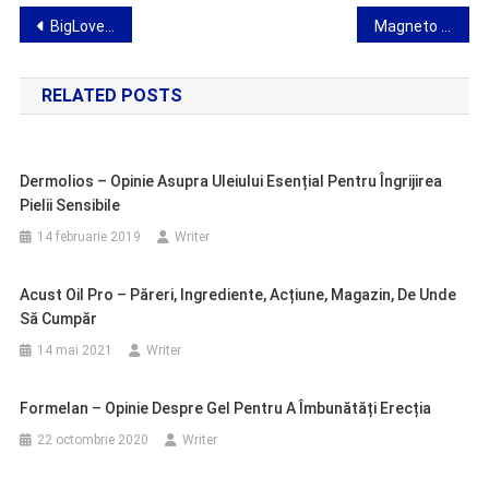
Navigare
BigLover – opinie cu privire la serul inovator pentru mărirea penisului
Magneto 500 Plus – aviz privind inserțiile de bioenergie
în
RELATED POSTS
articole
Dermolios – Opinie Asupra Uleiului Esențial Pentru Îngrijirea
Pielii Sensibile
14 februarie 2019
Writer
Acust Oil Pro – Păreri, Ingrediente, Acțiune, Magazin, De Unde
Să Cumpăr
14 mai 2021
Writer
Formelan – Opinie Despre Gel Pentru A Îmbunătăți Erecția
22 octombrie 2020
Writer