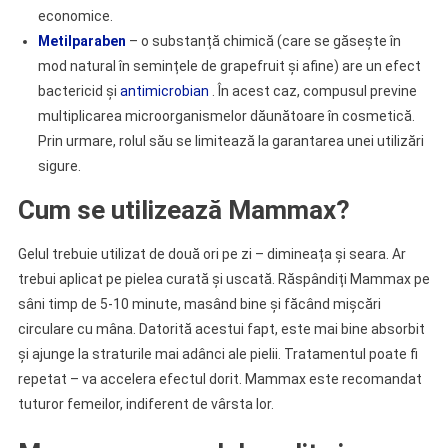
economice.
Metilparaben
– o substanță chimică (care se găsește în
mod natural în semințele de grapefruit și afine) are un efect
bactericid și
antimicrobian
. În acest caz, compusul previne
multiplicarea microorganismelor dăunătoare în cosmetică.
Prin urmare, rolul său se limitează la garantarea unei utilizări
sigure.
Cum se utilizează Mammax?
Gelul trebuie utilizat de două ori pe zi – dimineața și seara. Ar
trebui aplicat pe pielea curată și uscată. Răspândiți Mammax pe
sâni timp de 5-10 minute, masând bine și făcând mișcări
circulare cu mâna. Datorită acestui fapt, este mai bine absorbit
și ajunge la straturile mai adânci ale pielii. Tratamentul poate fi
repetat – va accelera efectul dorit. Mammax este recomandat
tuturor femeilor, indiferent de vârsta lor.