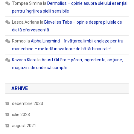
Tompea Simina
la
Dermolios – opinie asupra uleiului esențial
pentru îngrijirea pielii sensibile
Lasca Adriana
la
Bioveliss Tabs – opinie despre pilulele de
dietă efervescentă
Romeo
la
Alpha Lingmind – învățarea limbii engleze pentru
manechine – metodă inovatoare de bătăi binaurale!
Kovacs Klara
la
Acust Oil Pro – păreri, ingrediente, acțiune,
magazin, de unde să cumpăr
ARHIVE
decembrie 2023
iulie 2023
august 2021