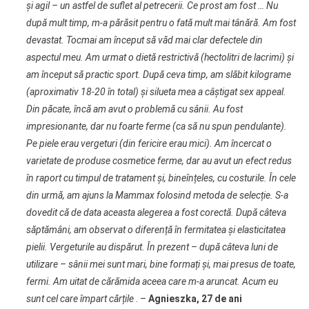
și agil – un astfel de suflet al petrecerii. Ce prost am fost … Nu
după mult timp, m-a părăsit pentru o fată mult mai tânără. Am fost
devastat. Tocmai am început să văd mai clar defectele din
aspectul meu. Am urmat o dietă restrictivă (hectolitri de lacrimi) și
am început să practic sport. După ceva timp, am slăbit kilograme
(aproximativ 18-20 în total) și silueta mea a câștigat sex appeal.
Din păcate, încă am avut o problemă cu sânii. Au fost
impresionante, dar nu foarte ferme (ca să nu spun pendulante).
Pe piele erau vergeturi (din fericire erau mici). Am încercat o
varietate de produse cosmetice ferme, dar au avut un efect redus
în raport cu timpul de tratament și, bineînțeles, cu costurile. În cele
din urmă, am ajuns la Mammax folosind metoda de selecție. S-a
dovedit că de data aceasta alegerea a fost corectă. După câteva
săptămâni, am observat o diferență în fermitatea și elasticitatea
pielii. Vergeturile au dispărut. În prezent – după câteva luni de
utilizare – sânii mei sunt mari, bine formați și, mai presus de toate,
fermi. Am uitat de cărămida aceea care m-a aruncat. Acum eu
sunt cel care împart cărțile
. –
Agnieszka, 27 de ani