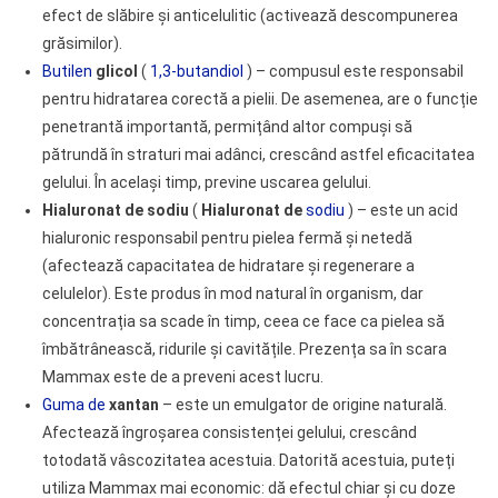
efect de slăbire și anticelulitic (activează descompunerea
grăsimilor).
Butilen
glicol
(
1,3-butandiol
) – compusul este responsabil
pentru hidratarea corectă a pielii. De asemenea, are o funcție
penetrantă importantă, permițând altor compuși să
pătrundă în straturi mai adânci, crescând astfel eficacitatea
gelului. În același timp, previne uscarea gelului.
Hialuronat de sodiu
(
Hialuronat de
sodiu
) – este un acid
hialuronic responsabil pentru pielea fermă și netedă
(afectează capacitatea de hidratare și regenerare a
celulelor). Este produs în mod natural în organism, dar
concentrația sa scade în timp, ceea ce face ca pielea să
îmbătrânească, ridurile și cavitățile. Prezența sa în scara
Mammax este de a preveni acest lucru.
Guma de
xantan
– este un emulgator de origine naturală.
Afectează îngroșarea consistenței gelului, crescând
totodată vâscozitatea acestuia. Datorită acestuia, puteți
utiliza Mammax mai economic: dă efectul chiar și cu doze