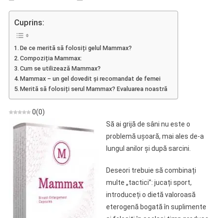
Mammax
–
Cuprins:
Opinie
Asupra
De ce merită să folosiți gelul Mammax?
Unui
Compoziția Mammax:
Gel
Cum se utilizează Mammax?
Care
Mammax – un gel dovedit și recomandat de femei
Îmbunătățește
Merită să folosiți serul Mammax? Evaluarea noastră
Aspectul
Sânului
0
(
0
)
Să ai grijă de sâni nu este o
problemă ușoară, mai ales de-a
lungul anilor și după sarcini.
Deseori trebuie să combinați
multe „tactici”: jucați sport,
introduceți o dietă valoroasă
eterogenă bogată în suplimente