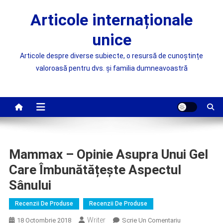
Skip
Articole internaționale
to
content
unice
Articole despre diverse subiecte, o resursă de cunoștințe
valoroasă pentru dvs. și familia dumneavoastră
Mammax – Opinie Asupra Unui Gel
Care Îmbunătățește Aspectul
Sânului
Recenzii De Produse
Recenzii De Produse
Writer
On
18 Octombrie 2018
Scrie Un Comentariu