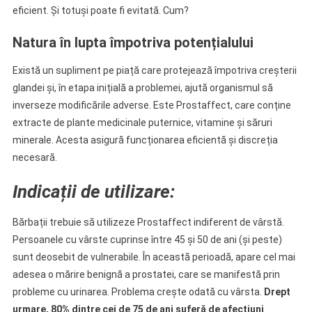
eficient. Și totuși poate fi evitată. Cum?
Natura în lupta împotriva potențialului
Există un supliment pe piață care protejează împotriva creșterii
glandei și, în etapa inițială a problemei, ajută organismul să
inverseze modificările adverse. Este Prostaffect, care conține
extracte de plante medicinale puternice, vitamine și săruri
minerale. Acesta asigură funcționarea eficientă și discreția
necesară.
Indicații de utilizare:
Bărbații trebuie să utilizeze Prostaffect indiferent de vârstă.
Persoanele cu vârste cuprinse între 45 și 50 de ani (și peste)
sunt deosebit de vulnerabile. În această perioadă, apare cel mai
adesea o mărire benignă a prostatei, care se manifestă prin
probleme cu urinarea. Problema crește odată cu vârsta.
Drept
urmare, 80% dintre cei de 75 de ani suferă de afecțiuni