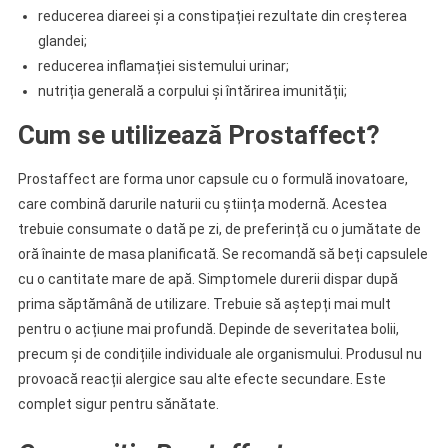
reducerea diareei și a constipației rezultate din creșterea
glandei;
reducerea inflamației sistemului urinar;
nutriția generală a corpului și întărirea imunității;
Cum se utilizează Prostaffect?
Prostaffect are forma unor capsule cu o formulă inovatoare,
care combină darurile naturii cu știința modernă. Acestea
trebuie consumate o dată pe zi, de preferință cu o jumătate de
oră înainte de masa planificată. Se recomandă să beți capsulele
cu o cantitate mare de apă. Simptomele durerii dispar după
prima săptămână de utilizare. Trebuie să aștepți mai mult
pentru o acțiune mai profundă. Depinde de severitatea bolii,
precum și de condițiile individuale ale organismului. Produsul nu
provoacă reacții alergice sau alte efecte secundare. Este
complet sigur pentru sănătate.