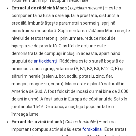
folosite mult timp în scopuri medicinale.
Extractul de rădăcină Maca
(
Lepidium meyenii
) – este o
componentă naturală care ajută la prostată, disfuncția
erectilă, îmbunătățește parametrii spermei și sprijină
construirea musculară. Suplimentarea rădăcinii Maca crește
nivelul de testosteron și, prin urmare, reduce riscul de
hiperplazie de prostată. O astfel de acțiune este
demonstrată de compușii incluși în aceasta, aparținând
grupului de
antioxidanți
. Rădăcina este o sursă bogată de
aminoacizi, acizi grași, vitamine (A, B1, B2, B3, B12, C, E) și
săruri minerale (seleniu, bor, sodiu, potasiu, zinc, fier,
mangan, magneziu, cupru). Maca este o plantă naturală în
America de Sud. A fost folosit de incași cu mai bine de 2.000
de ani în urmă. A fost adus în Europa de căpitanul de Soto în
jurul anului 1549. De atunci, a câștigat popularitate în
întreaga lume
.
Extract de urzică indiană
(
Coleus forskohlii
) – cel mai
important compus activ al său este
forskolina
. Este tratat