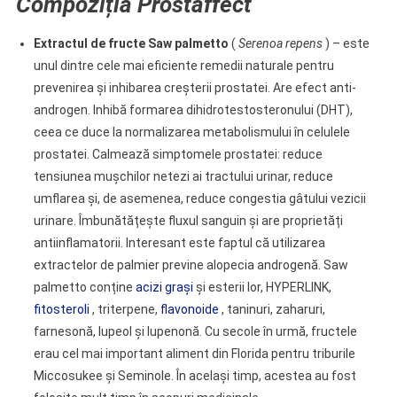
Compoziția Prostaffect
Extractul de fructe Saw palmetto
(
Serenoa repens
) – este
unul dintre cele mai eficiente remedii naturale pentru
prevenirea și inhibarea creșterii prostatei. Are efect anti-
androgen. Inhibă formarea dihidrotestosteronului (DHT),
ceea ce duce la normalizarea metabolismului în celulele
prostatei. Calmează simptomele prostatei: reduce
tensiunea mușchilor netezi ai tractului urinar, reduce
umflarea și, de asemenea, reduce congestia gâtului vezicii
urinare. Îmbunătățește fluxul sanguin și are proprietăți
antiinflamatorii. Interesant este faptul că utilizarea
extractelor de palmier previne alopecia androgenă. Saw
palmetto conține
acizi grași
și esterii lor,
HYPERLINK,
fitosteroli
, triterpene,
flavonoide
, taninuri, zaharuri,
farnesonă, lupeol și lupenonă. Cu secole în urmă,
fructele
erau cel mai important aliment
din Florida pentru triburile
Miccosukee și Seminole. În același timp, acestea au fost