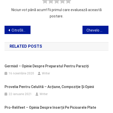
Niciun vot până acum! Fii primul care evaluează această
postare.
Navigare
CitroSlim pentru slăbire – utilizare, acțiune și opinii
Chevelo Shampoo – păreri, ingrediente, acțiune, magazin, de unde să cumpăr
în
RELATED POSTS
articole
Germixil – Opinie Despre Preparatul Pentru Paraziți
16 noiembrie 2020
Writer
Provelia Pentru Celulită – Acțiune, Compoziție Și Opinii
22 ianuarie 2021
Writer
Pro-Relifeet – Opinia Despre Inserții Pe Picioarele Plate