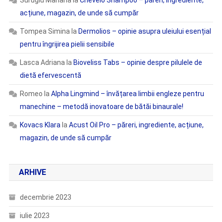
Surugiu Mariana
la
Chevelo Shampoo – păreri, ingrediente,
acțiune, magazin, de unde să cumpăr
Tompea Simina
la
Dermolios – opinie asupra uleiului esențial
pentru îngrijirea pielii sensibile
Lasca Adriana
la
Bioveliss Tabs – opinie despre pilulele de
dietă efervescentă
Romeo
la
Alpha Lingmind – învățarea limbii engleze pentru
manechine – metodă inovatoare de bătăi binaurale!
Kovacs Klara
la
Acust Oil Pro – păreri, ingrediente, acțiune,
magazin, de unde să cumpăr
ARHIVE
decembrie 2023
iulie 2023