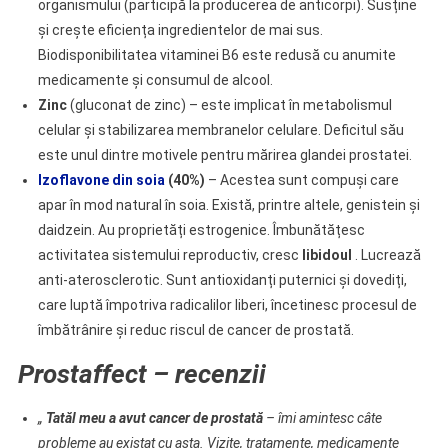
organismului (participă la producerea de anticorpi). Susține
și crește eficiența ingredientelor de mai sus.
Biodisponibilitatea vitaminei B6 este redusă cu anumite
medicamente și consumul de alcool.
Zinc
(gluconat de zinc) – este implicat în metabolismul
celular și stabilizarea membranelor celulare. Deficitul său
este unul dintre motivele pentru mărirea glandei prostatei.
Izoflavone din
soia
(40%)
– Acestea sunt compuși care
apar în mod natural în soia. Există, printre altele, genistein și
daidzein. Au proprietăți estrogenice. Îmbunătățesc
activitatea sistemului reproductiv, cresc
libidoul
. Lucrează
anti-aterosclerotic. Sunt antioxidanți puternici și dovediți,
care luptă împotriva radicalilor liberi, încetinesc procesul de
îmbătrânire și reduc riscul de cancer de prostată.
Prostaffect – recenzii
„
Tatăl meu a avut cancer de prostată
– îmi amintesc câte
probleme au existat cu asta. Vizite, tratamente, medicamente