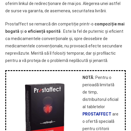
oferim linkul de redirecționare de mai jos. Alegerea unei astfel
de surse va garanta, de asemenea, securitatea livrării.
Prostaffect se remarcă din competiție printr-o
compoziție mai
bogată
și
o eficiență sporită
. Este la fel de puternic și eficient
ca medicamentele convenționale și, spre deosebire de
medicamentele convenționale, nu provoacă efecte secundare
neprevăzute. Merită să îl folosiți temporar, dar și profilactic
pentru a vă proteja de o problemă neplăcută și jenantă.
NOTĂ:
Pentru o
perioadă limitată
de timp,
distribuitorul oficial
al tabletelor
PROSTAFFECT
are
o ofertă specială
pentru cititorii