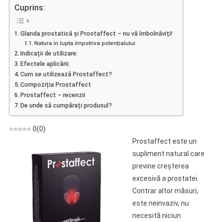
–
Cuprins:
Capsule
Pentru
Glanda prostatică și Prostaffect – nu vă îmbolnăviți!
Potență
Natura în lupta împotriva potențialului
–
Indicații de utilizare:
Preț
Efectele aplicării:
2021
Cum se utilizează Prostaffect?
Compoziția Prostaffect
Prostaffect – recenzii
De unde să cumpărați produsul?
0
(
0
)
Prostaffect este un
supliment natural care
previne creșterea
excesivă a prostatei.
Contrar altor măsuri,
este neinvaziv, nu
necesită niciun