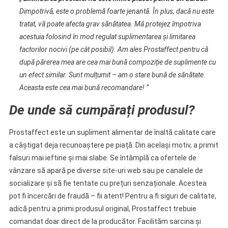
Dimpotrivă, este o problemă foarte jenantă. În plus, dacă nu este
tratat, vă poate afecta grav sănătatea. Mă protejez împotriva
acestuia folosind în mod regulat suplimentarea și limitarea
factorilor nocivi (pe cât posibil). Am ales Prostaffect pentru că
după părerea mea are cea mai bună compoziție de suplimente cu
un efect similar. Sunt mulțumit – am o stare bună de sănătate.
Aceasta este cea mai bună recomandare! ”
De unde să cumpărați produsul?
Prostaffect este un supliment alimentar de înaltă calitate care
a câștigat deja recunoaștere pe piață. Din același motiv, a primit
falsuri mai ieftine și mai slabe. Se întâmplă ca ofertele de
vânzare să apară pe diverse site-uri web sau pe canalele de
socializare și să fie tentate cu prețuri senzaționale. Acestea
pot fi încercări de fraudă – fii atent! Pentru a fi siguri de calitate,
adică pentru a primi produsul original, Prostaffect trebuie
comandat doar direct de la producător. Facilităm sarcina și