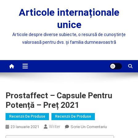
Skip
Articole internaționale
to
content
unice
Articole despre diverse subiecte, o resursă de cunoștințe
valoroasă pentru dvs. și familia dumneavoastră
Prostaffect – Capsule Pentru
Potență – Preț 2021
Recenzii De Produse
Recenzii De Produse
Writer
On
23 Ianuarie 2021
Scrie Un Comentariu
Prostaffect