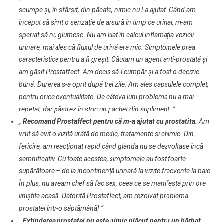
scumpe și, în sfârșit, din păcate, nimic nu l-a ajutat. Când am
început să simt o senzație de arsură în timp ce urinai, m-am
speriat să nu glumesc. Nu am luat în calcul inflamația vezicii
urinare, mai ales că fluxul de urină era mic. Simptomele prea
caracteristice pentru a fi greșit. Căutam un agent anti-prostată și
am găsit Prostaffect. Am decis să-l cumpăr și a fost o decizie
bună. Durerea s-a oprit după trei zile. Am ales capsulele complet,
pentru orice eventualitate. De câteva luni problema nu a mai
repetat, dar păstrez în stoc un pachet din supliment. "
„
Recomand Prostaffect pentru că m-a ajutat cu prostatita.
Am
vrut să evit o vizită urâtă de medic, tratamente și chimie. Din
fericire, am reacționat rapid când glanda nu se dezvoltase încă
semnificativ. Cu toate acestea, simptomele au fost foarte
supărătoare – de la incontinență urinară la vizite frecvente la baie.
În plus, nu aveam chef să fac sex, ceea ce se manifesta prin ore
liniștite acasă. Datorită Prostaffect, am rezolvat problema
prostatei într-o săptămână! ”
„
Extinderea prostatei nu este nimic plăcut pentru un bărbat.