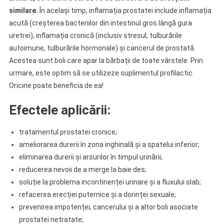
similare.
În același timp, inflamația prostatei include inflamația
acută (creșterea bacteriilor din intestinul gros lângă gura
uretrei), inflamația cronică (inclusiv stresul, tulburările
autoimune, tulburările hormonale) și cancerul de prostată.
Acestea sunt boli care apar la bărbații de toate vârstele. Prin
urmare, este optim să se utilizeze suplimentul profilactic.
Oricine poate beneficia de ea!
Efectele aplicării:
tratamentul prostatei cronice;
ameliorarea durerii în zona inghinală și a spatelui inferior;
eliminarea durerii și arsurilor în timpul urinării;
reducerea nevoii de a merge la baie des;
soluție la problema incontinenței urinare și a fluxului slab;
refacerea erecției puternice și a dorinței sexuale;
prevenirea impotenței, cancerului și a altor boli asociate
prostatei netratate;