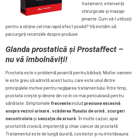
tratament, intervenții
chirurgicale și masaje
jenante. Cum să-l utilizați
pentru a obține cel mai rapid efect posibil? Vă invităm să
parcurgeți recenziile despre produse.
Glanda prostatică și Prostaffect –
nu vă îmbolnăviți!
Prostata este o problemă jenantă pentru bărbați. Multor oameni
le este greu să admită acest lucru, care este unul dintre
principalele motive pentru neglijarea tratamentului. Între timp,
prostata crește și devine din ce în ce mai periculoasă pentru
sănătate. Simptomele
frecvente
includ
presiune excesivă
asupra vezicii urinare
,
scăderea fluxului de urină
,
scurgeri
necontrolate
și
senzație de arsură
. În multe cazuri, apar
prostatită cronică, impotență și chiar cancer de prostată.
Tratamentul este de lungă durată, costisitor și nu întotdeauna