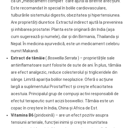
ca un „medicament complet” care ajută la diferite afecțiuni.
Este recomandat în special în bolile cardiovasculare,
tulburările sistemului digestiv, obezitatea și hipertensiunea.
Are proprietăți diuretice. Extractul indirect ajută la prevenirea
și inhibarea prostatei. Planta este originară din India (așa
cum sugerează și numele), dar și din Birmania, Thailanda și
Nepal. În medicina ayurvedică, este un medicament celebru
numit Makandi.
Extract de tămâie
(
Boswellia Serrata
) – proprietățile sale
antiinflamatoare sunt folosite de sute de ani. În plus, tămâia
are efect analgezic, reduce colesterolul și trigliceridele din
sânge. Limită apariția bolilor neoplazice. Oferă o acțiune
largă a suplimentului Prostaffect și crește eficacitatea
acestuia. Principalul grup de compuși activi responsabili de
efectul terapeutic sunt acizii boswellici. Tămâia este un
copac în creștere în India, China și Africa de Est.
Vitamina
B6
(piridoxină) – are un efect pozitiv asupra
tensiunii arteriale, funcției inimii și crește imunitatea