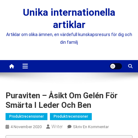
Skip
Unika internationella
to
content
artiklar
Artiklar om olika ämnen, en värdefull kunskapsresurs för dig och
din familj
Puraviten – Åsikt Om Gelén För
Smärta I Leder Och Ben
Produktrecensioner
Produktrecensioner
Writer
On
4 November 2020
Skriv En Kommentar
Puraviten