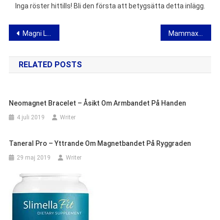
Inga röster hittills! Bli den första att betygsätta detta inlägg.
Inläggsnavigering
Magni Lenso – åsikt om uppsättningen förstoringsglas
Mammax – åsikt om en gel som förbättrar bröstets utseende
RELATED POSTS
Neomagnet Bracelet – Åsikt Om Armbandet På Handen
4 juli 2019
Writer
Taneral Pro – Yttrande Om Magnetbandet På Ryggraden
29 maj 2019
Writer