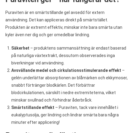
Puraviten är en smärtstillande gel avsedd för extern
användning. Det kan appliceras direkt på smärtstället.
Produkten är extremt effektiv, minskar inte bara smärta utan
kyler även ner dig och ger omedelbar lindring.
Säkerhet
– produktens sammansättning är endast baserad
på naturliga växtextrakt, dessutom observerades inga
biverkningar vid användning.
Avsvällande medel och cirkulationsstimulerande effekt
–
gelén underlättar absorptionen av blåmärken och ekkymoser,
snabbt förtränger blodkärlen. Det förbättrar
blodcirkulationen, särskilt i nedre extremiteterna, vilket
minskar svullnad och förhindrar åderbråck.
Smärtstillande effekt
– Puraviten, tack vare innehållet i
eukalyptusolja, ger lindring och lindrar smärta bara några
minuter efter applicering!