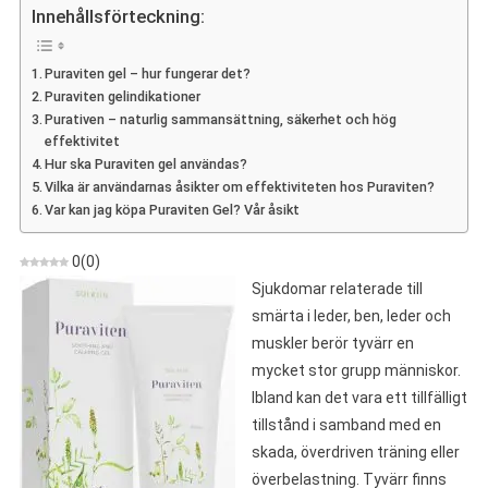
–
Innehållsförteckning:
Åsikt
Om
Puraviten gel – hur fungerar det?
Gelén
Puraviten gelindikationer
För
Purativen – naturlig sammansättning, säkerhet och hög
Smärta
effektivitet
I
Hur ska Puraviten gel användas?
Leder
Vilka är användarnas åsikter om effektiviteten hos Puraviten?
Och
Var kan jag köpa Puraviten Gel? Vår åsikt
Ben
0
(
0
)
Sjukdomar relaterade till
smärta i leder, ben, leder och
muskler berör tyvärr en
mycket stor grupp människor.
Ibland kan det vara ett tillfälligt
tillstånd i samband med en
skada, överdriven träning eller
överbelastning. Tyvärr finns