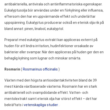
antibakteriella, antivirala och antiinflammatoriska egenskaper.
Eukalyptusolja bör användas under en förkylning eller influensa,
eftersom den har en uppvärmande effekt och underlättar
uppspänning. Eukalyptus producerar också en eterisk olja rik på
bland annat: pinen, linalool, eukalyptol.
Preparat med eukalyptus extrakt kan appliceras externt på
huden för att lindra irritation, hudinfektioner orsakade av
bakterier eller svampar. När den appliceras på huden ger den en
behaglig kylning som lugnar och minskar smärta.
Rosmarin
(
Rosmarinus officinalis
)
Växten med den högsta antioxidantaktiviteten bland de 39
mest kända växtbaserade växterna. Rosmarin har en stark
antibakteriell och svampdödande effekt. Vatten- och
mentolextrakt samt eterisk olja har störst effekt – det har
bekräftats i
vetenskapliga studier
.