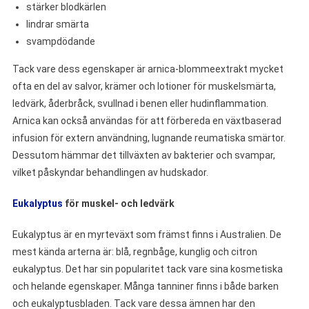
stärker blodkärlen
lindrar smärta
svampdödande
Tack vare dess egenskaper är arnica-blommeextrakt mycket
ofta en del av salvor, krämer och lotioner för muskelsmärta,
ledvärk, åderbråck, svullnad i benen eller hudinflammation.
Arnica kan också användas för att förbereda en växtbaserad
infusion för extern användning, lugnande reumatiska smärtor.
Dessutom hämmar det tillväxten av bakterier och svampar,
vilket påskyndar behandlingen av hudskador.
Eukalyptus
för muskel- och ledvärk
Eukalyptus är en myrteväxt som främst finns i Australien. De
mest kända arterna är: blå, regnbåge, kunglig och citron
eukalyptus. Det har sin popularitet tack vare sina kosmetiska
och helande egenskaper. Många tanniner finns i både barken
och eukalyptusbladen. Tack vare dessa ämnen har den