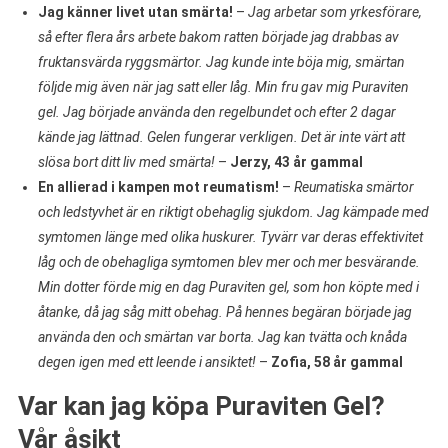
Jag känner livet utan smärta!
–
Jag arbetar som yrkesförare,
så efter flera års arbete bakom ratten började jag drabbas av
fruktansvärda ryggsmärtor. Jag kunde inte böja mig, smärtan
följde mig även när jag satt eller låg. Min fru gav mig Puraviten
gel. Jag började använda den regelbundet och efter 2 dagar
kände jag lättnad. Gelen fungerar verkligen. Det är inte värt att
slösa bort ditt liv med smärta!
–
Jerzy, 43 år gammal
En allierad i kampen mot reumatism!
–
Reumatiska smärtor
och ledstyvhet är en riktigt obehaglig sjukdom. Jag kämpade med
symtomen länge med olika huskurer. Tyvärr var deras effektivitet
låg och de obehagliga symtomen blev mer och mer besvärande.
Min dotter förde mig en dag Puraviten gel, som hon köpte med i
åtanke, då jag såg mitt obehag. På hennes begäran började jag
använda den och smärtan var borta. Jag kan tvätta och knåda
degen igen med ett leende i ansiktet!
–
Zofia, 58 år gammal
Var kan jag köpa Puraviten Gel?
Vår åsikt