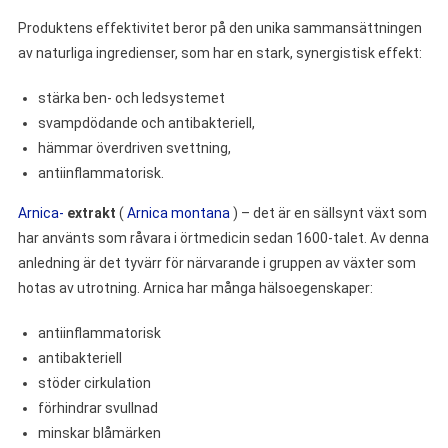
Produktens effektivitet beror på den unika sammansättningen
av naturliga ingredienser, som har en stark, synergistisk effekt:
stärka ben- och ledsystemet
svampdödande och antibakteriell,
hämmar överdriven svettning,
antiinflammatorisk.
Arnica-
extrakt
(
Arnica montana
) – det är en sällsynt växt som
har använts som råvara i örtmedicin sedan 1600-talet. Av denna
anledning är det tyvärr för närvarande i gruppen av växter som
hotas av utrotning. Arnica har många hälsoegenskaper:
antiinflammatorisk
antibakteriell
stöder cirkulation
förhindrar svullnad
minskar blåmärken