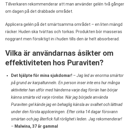
Tillverkaren rekommenderar att man använder gelén två gånger
om dagen på det drabbade området.
Applicera gelén på det smärtsamma området – en liten mängd
räcker. Huden ska tvättas och torkas. Produkten bör masseras
noggrant men försiktigt in i huden tills den är helt absorberad.
Vilka är användarnas åsikter om
effektiviteten hos Puraviten?
Det hjälpte för mina sjukdomar!
–
Jag led av enorma smärtor
på grund av karpaltunneln. En person inser inte ens hur många
aktiviteter han utför med händerna varje dag förrän han börjar
känna smärta vid varje rörelse. När jag började använda
Puraviten gel kände jag en behaglig känsla av svalhet och lättnad
under den första appliceringen. Efter cirka 14 dagar försvann
smärtan och jag återfick full rörlighet i leden. Jag rekomenderar!
–
Malwina, 37 år gammal