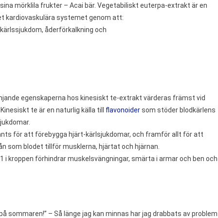
ina mörklila frukter – Acai bär. Vegetabiliskt euterpa-extrakt är en
det kardiovaskulära systemet genom att:
nskärlssjukdom, åderförkalkning och
jande egenskaperna hos kinesiskt te-extrakt värderas främst vid
esiskt te är en naturlig källa till
flavonoider
som stöder blodkärlens
sjukdomar.
nts för att förebygga hjärt-kärlsjukdomar, och framför allt för att
ån som blodet tillför musklerna, hjärtat och hjärnan.
B1 i kroppen förhindrar muskelsvängningar, smärta i armar och ben och
 på sommaren!” – Så länge jag kan minnas har jag drabbats av problem