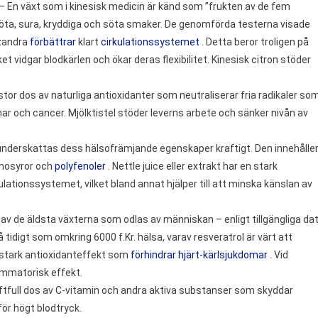
– En växt som i kinesisk medicin är känd som ”frukten av de fem
söta, sura, kryddiga och söta smaker. De genomförda testerna visade
izandra
förbättrar
klart
cirkulationssystemet
. Detta beror troligen på
et vidgar blodkärlen och ökar deras flexibilitet. Kinesisk citron stöder
tor dos av naturliga antioxidanter som neutraliserar fria radikaler so
ar och cancer. Mjölktistel stöder leverns arbete och sänker nivån av
 underskattas dess hälsofrämjande egenskaper kraftigt. Den innehålle
inosyror och
polyfenoler
. Nettle juice eller extrakt har en stark
lationssystemet, vilket bland annat hjälper till att minska känslan av
 av de äldsta växterna som odlas av människan – enligt tillgängliga da
tidigt som omkring 6000 f.Kr. hälsa, varav resveratrol är värt att
stark antioxidanteffekt som
förhindrar hjärt-kärlsjukdomar
. Vid
lammatorisk effekt.
tfull dos av C-vitamin och andra aktiva substanser som skyddar
ör högt blodtryck.