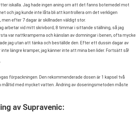
tter iskalla. Jag hade ingen aning om att det fanns botemedel mot
t och jag kunde inte låta bli att kontrollera om det verkligen
 men efter 7 dagar är skillnaden väldigt stor.
arbetar vid mitt skrivbord, 8 timmar i sittande ställning, så jag
rsta var nattkramperna och känslan av domningar i benen, ofta mycke
e jag utan att tänka och beställde den. Efter ett dussin dagar av
inte längre kramper, jag känner inte att mina ben lider. Fortsätt så!
?
fogas förpackningen. Den rekommenderade dosen är 1 kapsel två
en måltid med mycket vatten. Ändring av doseringsmetoden måste
ing av Supravenic: