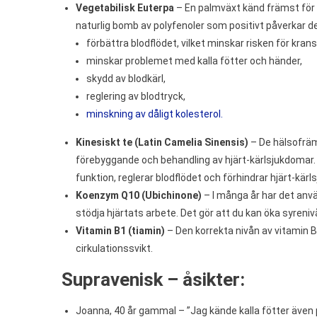
Vegetabilisk Euterpa
– En palmväxt känd främst för s
naturlig bomb av polyfenoler som positivt påverkar 
förbättra blodflödet, vilket minskar risken för kra
minskar problemet med kalla fötter och händer,
skydd av blodkärl,
reglering av blodtryck,
minskning av dåligt kolesterol.
Kinesiskt te (Latin Camelia Sinensis)
– De hälsofräm
förebyggande och behandling av hjärt-kärlsjukdomar. Kin
funktion, reglerar blodflödet och förhindrar hjärt-kärl
Koenzym Q10 (Ubichinone)
– I många år har det anvä
stödja hjärtats arbete. Det gör att du kan öka syreniv
Vitamin B1 (tiamin)
– Den korrekta nivån av vitamin 
cirkulationssvikt.
Supravenisk – åsikter:
Joanna, 40 år gammal – ”Jag kände kalla fötter även