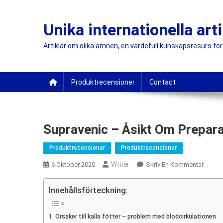
Skip
to
Unika internationella arti
content
Artiklar om olika ämnen, en värdefull kunskapsresurs för 
Produktrecensioner
Contact
Supravenic – Åsikt Om Prepara
Produktrecensioner
Produktrecensioner
Writer
On
6 Oktober 2020
Skriv En Kommentar
Suprav
–
Innehållsförteckning:
Åsikt
Om
Orsaker till kalla fötter – problem med blodcirkulationen
Prepar