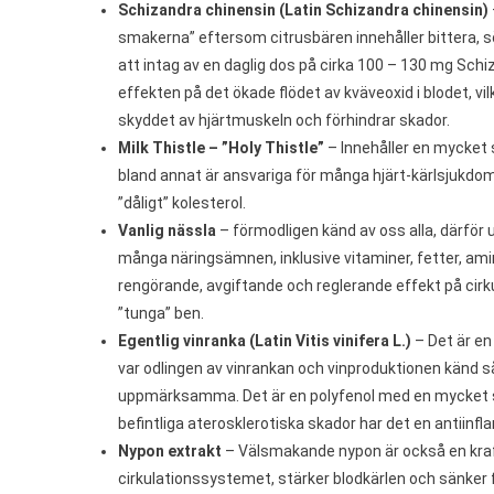
Schizandra chinensin (Latin Schizandra chinensin)
smakerna” eftersom citrusbären innehåller bittera, 
att intag av en daglig dos på cirka 100 – 130 mg Sch
effekten på det ökade flödet av kväveoxid i blodet, vilk
skyddet av hjärtmuskeln och förhindrar skador.
Milk Thistle – ”Holy Thistle”
– Innehåller en mycket s
bland annat är ansvariga för många hjärt-kärlsjukdom
”dåligt” kolesterol.
Vanlig nässla
– förmodligen känd av oss alla, därför
många näringsämnen, inklusive vitaminer, fetter, am
rengörande, avgiftande och reglerande effekt på cirku
”tunga” ben.
Egentlig vinranka (Latin Vitis vinifera L.)
– Det är en
var odlingen av vinrankan och vinproduktionen känd så 
uppmärksamma. Det är en polyfenol med en mycket 
befintliga aterosklerotiska skador har det en antiinf
Nypon extrakt
– Välsmakande nypon är också en kraf
cirkulationssystemet, stärker blodkärlen och sänker f