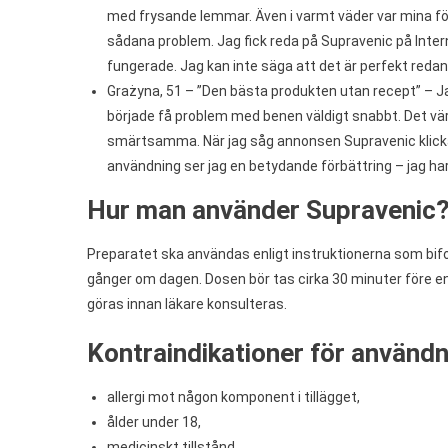
med frysande lemmar. Även i varmt väder var mina fö
sådana problem. Jag fick reda på Supravenic på Interne
fungerade. Jag kan inte säga att det är perfekt redan,
Grażyna, 51 – ”Den bästa produkten utan recept” – Jag 
började få problem med benen väldigt snabbt. Det vä
smärtsamma. När jag såg annonsen Supravenic klickad
användning ser jag en betydande förbättring – jag har 
Hur man använder Supravenic
Preparatet ska användas enligt instruktionerna som bi
gånger om dagen. Dosen bör tas cirka 30 minuter före 
göras innan läkare konsulteras.
Kontraindikationer för användn
allergi mot någon komponent i tillägget,
ålder under 18,
medicinskt tillstånd,