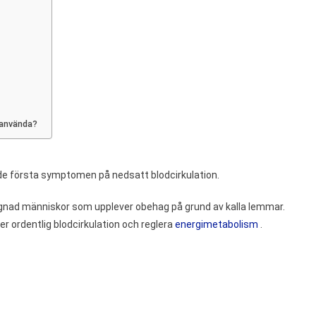
rar
rkulationen
 använda?
 de första symptomen på nedsatt blodcirkulation.
llägnad människor som upplever obehag på grund av kalla lemmar.
er ordentlig blodcirkulation och reglera
energimetabolism
.