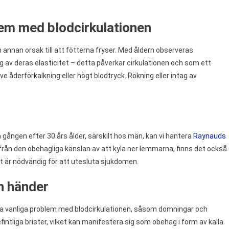
blem med blodcirkulationen
n annan orsak till att fötterna fryser. Med åldern observeras
 av deras elasticitet – detta påverkar cirkulationen och som ett
e åderförkalkning eller högt blodtryck. Rökning eller intag av
ången efter 30 års ålder, särskilt hos män, kan vi hantera
Raynauds
 från den obehagliga känslan av att kyla ner lemmarna, finns det också
t är nödvändig för att utesluta sjukdomen.
ch händer
a vanliga problem med blodcirkulationen, såsom domningar och
intliga brister, vilket kan manifestera sig som obehag i form av kalla