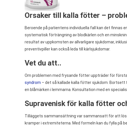
Orsaker till kalla fötter – pro
Beroende på patientens individuella fall kan det finnas e
systematisk förträngning av blodkärlen och en minskning
resultat av uppkomsten av allvarligare sjukdomar, inklusiv
preventivpiller kan också leda till kärlsjukdomar.
Vet du att..
Om problemen med frysande fötter uppträder för första g
syndrom
– det så kallade kalla fötter sjukdom. Bortsett
en blåmärken i lemmarna. Konsultation med en specialis
Supravenisk för kalla fötter o
Tilläggets sammansättning var sammansatt för att lös
kramper i extremiteterna. Med formeln kan du fylla på bef