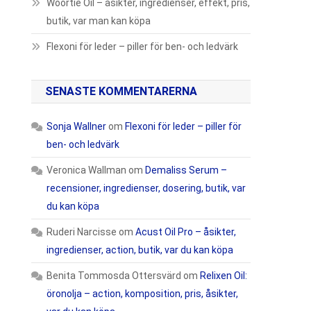
Woortie Oil – åsikter, ingredienser, effekt, pris,
butik, var man kan köpa
Flexoni för leder – piller för ben- och ledvärk
SENASTE KOMMENTARERNA
Sonja Wallner
om
Flexoni för leder – piller för
ben- och ledvärk
Veronica Wallman
om
Demaliss Serum –
recensioner, ingredienser, dosering, butik, var
du kan köpa
Ruderi Narcisse
om
Acust Oil Pro – åsikter,
ingredienser, action, butik, var du kan köpa
Benita Tommosda Ottersvärd
om
Relixen Oil:
öronolja – action, komposition, pris, åsikter,