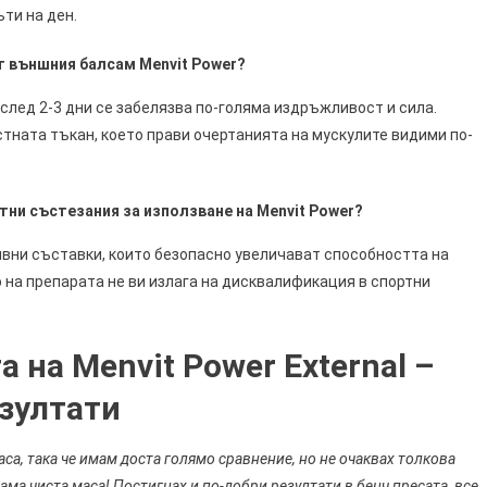
ти на ден.
т външния балсам Menvit Power?
след 2-3 дни се забелязва по-голяма издръжливост и сила.
тната тъкан, което прави очертанията на мускулите видими по-
ни състезания за използване на Menvit Power?
вни съставки, които безопасно увеличават способността на
 на препарата не ви излага на дисквалификация в спортни
 на Menvit Power External –
езултати
са, така че имам доста голямо сравнение, но не очаквах толкова
ама чиста маса! Постигнах и по-добри резултати в бенч пресата, все