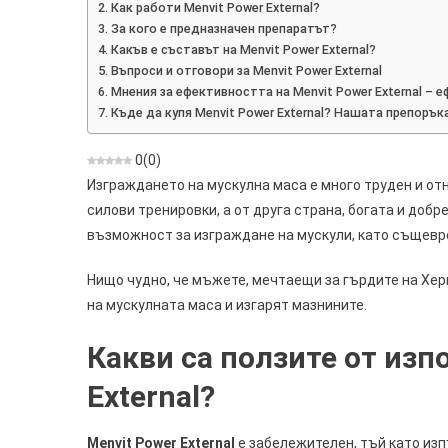
Как работи Menvit Power External?
Съставки,
За кого е предназначен препаратът?
Дозировка
Какъв е съставът на Menvit Power External?
Магазин
Въпроси и отговори за Menvit Power External
Мнения за ефективността на Menvit Power External – е
Къде да купя Menvit Power External? Нашата препорък
0
(
0
)
Изграждането на мускулна маса е много труден и от
силови тренировки, а от друга страна, богата и добр
възможност за изграждане на мускули, като същевр
Нищо чудно, че мъжете, мечтаещи за гърдите на Хер
на мускулната маса и изгарят мазнините.
Какви са ползите от изп
External?
Menvit Power External
е забележителен, тъй като из