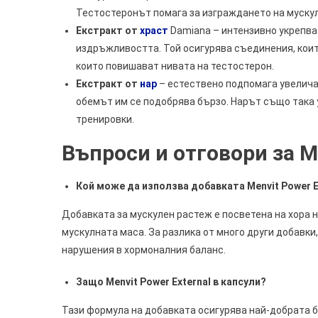
Тестостеронът помага за изграждането на муску
Екстракт от
храст
Damiana – интензивно укрепва
издръжливостта. Той осигурява съединения, коит
които повишават нивата на тестостерон.
Екстракт от
нар
– естествено подпомага увеличав
обемът им се подобрява бързо. Нарът също така 
тренировки.
Въпроси и отговори за Me
Кой може да използва
добавката Menvit Power E
Добавката за мускулен растеж е посветена на хора н
мускулната маса. За разлика от много други добавки,
нарушения в хормоналния баланс.
Защо
Menvit Power External
в капсули?
Тази формула на добавката осигурява най-добрата б