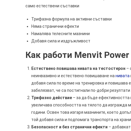
само естествени съставки
Трифазна формула на активни съставки
Няма странични ефекти
Намалява телесните мазнини
Добавя сила и издръжливост
Как работи Menvit Power 
Естествено повишава нивата на тестостерон
– 
неинвазивно и естествено повишаване на
нивата
добавя сила по време на тренировка и повишава 
забелязват, че са постигнали по-добри резултати 
Трифазно действие
– за да бъде ефективността н
увеличава способността на тялото да изгражда мус
години. Освен това изгаря мазнините, което допъ
той добавя сила и подпомага транспорта на храни
Безопасност и без странични ефекти
– добавкат