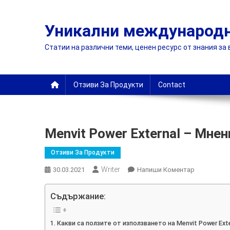
Skip
to
Уникални международн
content
Статии на различни теми, ценен ресурс от знания за
Отзиви За Продукти
Contact
Menvit Power External – Мне
Отзиви За Продукти
Writer
On
30.03.2021
Напиши Коментар
Menvit
Power
Съдържание:
External
–
Какви са ползите от използването на Menvit Power Exte
Мнения,