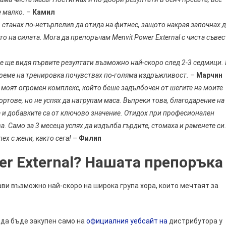
е малко.
–
Камил
 станах по-нетърпелив да отида на фитнес, защото накрая започнах 
о на силата. Мога да препоръчам Menvit Power External с чиста съвес
че ще видя първите резултати възможно най-скоро след 2-3 седмици.
време на тренировка почувствах по-голяма издръжливост.
–
Марчин
е моят огромен комплекс, който беше задълбочен от шегите на моите
ртове, но не успях да натрупам маса. Въпреки това, благодарение на
а и добавките са от ключово значение. Отидох при професионален
ва. Само за 3 месеца успях да издълба гърдите, стомаха и раменете си
ех с жени, както сега!
–
Филип
er External? Нашата препоръка
ви възможно най-скоро на широка група хора, които мечтаят за
 да бъде закупен само на
официалния уебсайт на
дистрибутора у