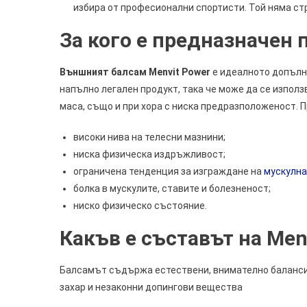
избира от професионални спортисти. Той няма ст
За кого е предназначен 
Външният балсам Menvit Power
е идеалното допълн
напълно легален продукт, така че може да се изпол
маса, също и при хора с ниска предразположеност. 
високи нива на телесни мазнини;
ниска физическа издръжливост;
ограничена тенденция за изграждане на
мускулна
болка в мускулите, ставите и болезненост;
ниско физическо състояние.
Какъв е съставът на Menv
Балсамът съдържа естествени, внимателно баланс
захар и незаконни допингови вещества