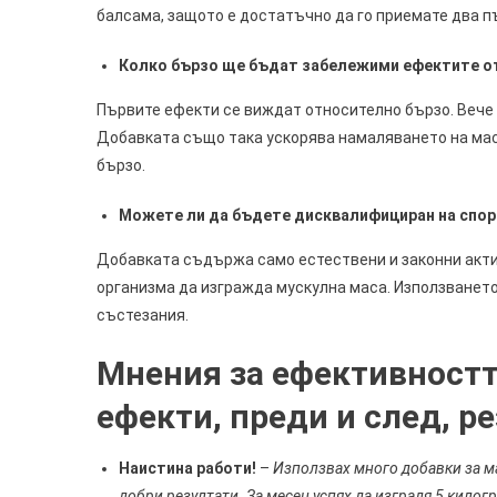
балсама, защото е достатъчно да го приемате два пъ
Колко бързо ще бъдат забележими
ефектите о
Първите ефекти се виждат относително бързо. Вече 
Добавката също така ускорява намаляването на мас
бързо.
Можете ли да бъдете дисквалифициран на спорт
Добавката съдържа само естествени и законни акти
организма да изгражда мускулна маса. Използването
състезания.
Мнения за ефективността
ефекти, преди и след, р
Наистина работи!
–
Използвах много добавки за ма
добри резултати. За месец успях да изградя 5 килогр