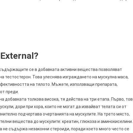
External?
съдържащите се в добавката активни вещества позволяват
на тестостерон. Това улеснява изграждането на мускулна маса,
ефективността на тялото. Мъжете, използващи препарата,
от преди.
а добавката толкова висока, тя действа на три етапа. Първо, тов
кули, дори при хора, които не могат да извайват телата си от
лнително подчертава очертанията на мускулите. На трето място,
телни вещества до мускулите: креатин, глюкоза и аминокиселини.
а не съдържа незаконни стероиди, поради което много често се