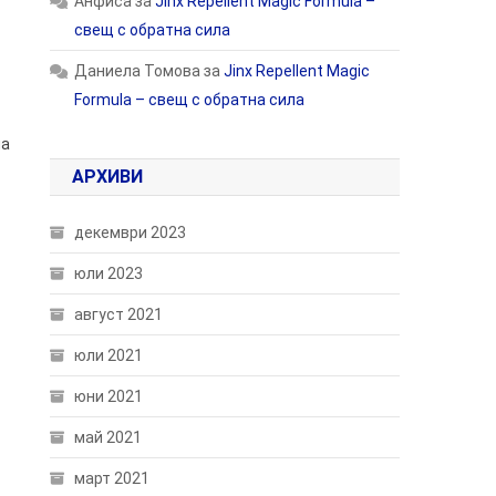
Анфиса
за
Jinx Repellent Magic Formula –
свещ с обратна сила
Даниела Томова
за
Jinx Repellent Magic
Formula – свещ с обратна сила
на
АРХИВИ
декември 2023
юли 2023
август 2021
юли 2021
юни 2021
май 2021
март 2021