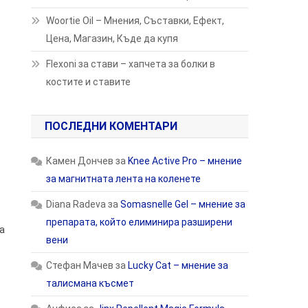
Woortie Oil – Мнения, Съставки, Ефект,
Цена, Магазин, Къде да купя
Flexoni за стави – хапчета за болки в
костите и ставите
ПОСЛЕДНИ КОМЕНТАРИ
Камен Дончев
за
Knee Active Pro – мнение
за магнитната лента на коленете
Diana Radeva
за
Somasnelle Gel – мнение за
препарата, който елиминира разширени
а
вени
Стефан Мачев
за
Lucky Cat – мнение за
талисмана късмет