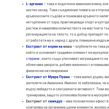
L-аргинин
– това е ендогенна аминокиселина, коя
азотен оксид. Това съединение помага за отпуска
кръвоносните съдове и понижава кръвното наляга
нетърпение от хора, практикуващи спорт и култу
растеж и намалява количеството на мастната тъ
регенерацията на тялото, то е добър препарат п
от работата му е, наред с други, повишена издръ
Екстракт от корен на
мака
– клубените на това р
който е основният градивен елемент на мускулна
стерини
, които също улесняват изграждането на 
облекчава умората, добавя жизненост и повишав
физически натоварвания.
Екстракт от Муира Пуама
– това малко дърво, ви
жителите на Амазонка. Именно те забелязаха, че
върху либидото и сексуалната активност. Този е
тренировки, защото успокоява болките в мускулит
Екстракт от
сминдух
– има положителен ефект въ
осигурява на организма ценни елементи: желязо и