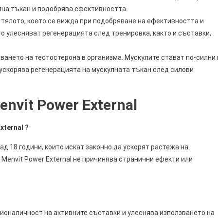
лна тъкан и подобрява ефективността.
 тялото, което се вижда при подобряване на ефективността и
о улесняват регенерацията след тренировка, както и съставки,
ането на тестостерона в организма. Мускулите стават по-силни 
ускорява регенерацията на мускулната тъкан след силови
nvit Power External
xternal
?
ад 18 години, които искат законно да ускорят растежа на
 Menvit Power External не причинява странични ефекти или
ионаличност на активните съставки и улеснява използването на