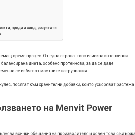
,
фекти, преди и след, резултати
а
немащ време процес. От една страна, това изисква интензивни
е балансирана диета, особено протеинова, за да се даде
еменно се избягват мастните натрупвания.
кулес, посягат към хранителни добавки, които ускоряват растежа
олзването на Menvit Power
пълнява всички обещания на производителя и освен това съдърж