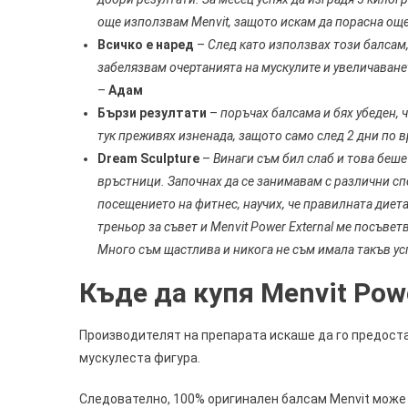
още използвам Menvit, защото искам да порасна ощ
Всичко е наред
–
След като използвах този балсам,
забелязвам очертанията на мускулите и увеличаванет
–
Адам
Бързи резултати
–
поръчах балсама и бях убеден, 
тук преживях изненада, защото само след 2 дни по 
Dream Sculpture
–
Винаги съм бил слаб и това беш
връстници. Започнах да се занимавам с различни спо
посещението на фитнес, научих, че правилната диет
треньор за съвет и Menvit Power External ме посъвет
Много съм щастлива и никога не съм имала такъв усп
Къде да купя Menvit Pow
Производителят на препарата искаше да го предоста
мускулеста фигура.
Следователно, 100% оригинален балсам Menvit може