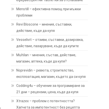
ефервесцентни таблетки за отслабване
Menstill – ефективна помощ при мъжки
проблеми
Revi Bloscone – мнения, съставки,
действие, къде да купя
Vesselivit – отзиви, съставки, дозировка,
действие, пазаруване, къде да купите
Multilan – мнения, състав, действие,
магазин, аптека, къде да купя?
Noprevidin – ревюта, строителство,
експлоатация, магазин, където да си купя
Codding4u – обучение за програмиране за
21 дни – рецензии, цена, къде да купя
Xtrazex – проблем с потентността?
Хапчета за импотентност без рецепта
а