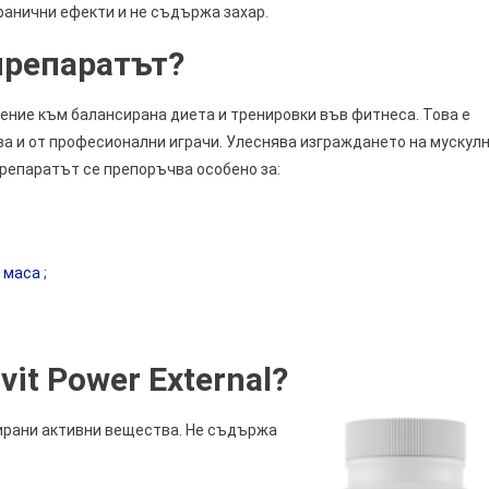
ранични ефекти и не съдържа захар.
препаратът?
ение към балансирана диета и тренировки във фитнеса. Това е
зва и от професионални играчи. Улеснява изграждането на мускул
Препаратът се препоръчва особено за:
 маса
;
it Power External?
ирани активни вещества. Не съдържа