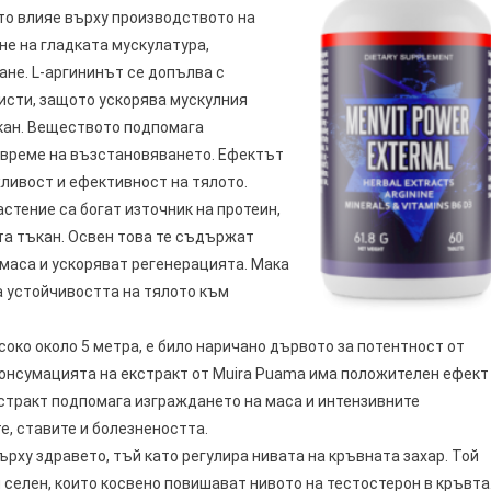
то влияе върху производството на
не на гладката мускулатура,
не. L-аргининът се допълва с
ристи, защото ускорява мускулния
кан. Веществото подпомага
о време на възстановяването. Ефектът
жливост и ефективност на тялото.
астение са богат източник на протеин,
та тъкан. Освен това те съдържат
маса и ускоряват регенерацията. Мака
а устойчивостта на тялото към
соко около 5 метра, е било наричано дървото за потентност от
 консумацията на екстракт от Muira Puama има положителен ефект
кстракт подпомага изграждането на маса и интензивните
е, ставите и болезнеността.
рху здравето, тъй като регулира нивата на кръвната захар. Той
 селен, които косвено повишават нивото на тестостерон в кръвта