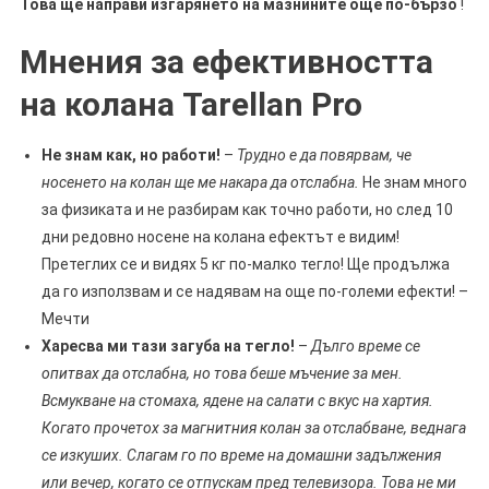
Това ще направи изгарянето на мазнините още по-бързо
!
Мнения за ефективността
на колана Tarellan Pro
Не знам как, но работи!
–
Трудно е да повярвам, че
носенето на колан ще ме накара да отслабна.
Не знам много
за физиката и не разбирам как точно работи, но след 10
дни редовно носене на колана ефектът е видим!
Претеглих се и видях 5 кг по-малко тегло! Ще продължа
да го използвам и се надявам на още по-големи ефекти! –
Мечти
Харесва ми тази загуба на тегло!
–
Дълго време се
опитвах да отслабна, но това беше мъчение за мен.
Всмукване на стомаха, ядене на салати с вкус на хартия.
Когато прочетох за магнитния колан за отслабване, веднага
се изкуших. Слагам го по време на домашни задължения
или вечер, когато се отпускам пред телевизора. Това не ми