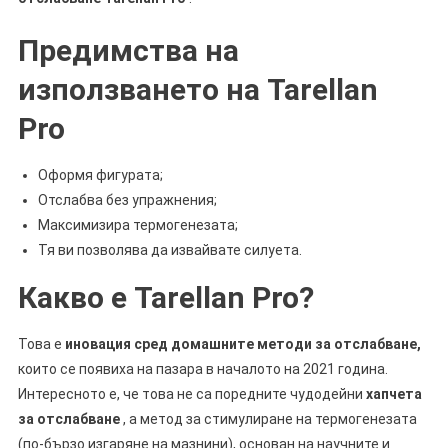
Предимства на
използването на Tarellan
Pro
Оформя фигурата;
Отслабва без упражнения;
Максимизира термогенезата;
Тя ви позволява да извайвате силуета.
Какво е Tarellan Pro?
Това е
иновация сред домашните методи за отслабване,
които се появиха на пазара в началото на 2021 година.
Интересното е, че това не са поредните чудодейни
хапчета
за отслабване
, а метод за стимулиране на термогенезата
(по-бързо изгаряне на мазнини), основан на научните и