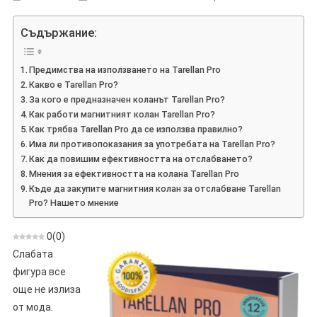
Tarellan
Pro
Съдържание:
–
Мнения,
Предимства на използването на Tarellan Pro
Конструкция,
Какво е Tarellan Pro?
Експлоатация,
За кого е предназначен коланът Tarellan Pro?
Магазин,
Как работи магнитният колан Tarellan Pro?
Къде
Как трябва Tarellan Pro да се използва правилно?
Да
Има ли противопоказания за употребата на Tarellan Pro?
Купя
Как да повишим ефективността на отслабването?
Мнения за ефективността на колана Tarellan Pro
Къде да закупите магнитния колан за отслабване Tarellan
Pro? Нашето мнение
0
(
0
)
Слабата
фигура все
още не излиза
от мода.