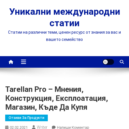
Skip
Уникални международни
to
content
статии
Статии на различни теми, ценен ресурс от знания за вас и
вашето семейство
Tarellan Pro – Мнения,
Конструкция, Експлоатация,
Магазин, Къде Да Купя
Отзиви За Продукти
Writer
On
02.02.2021
Напиши Коментар