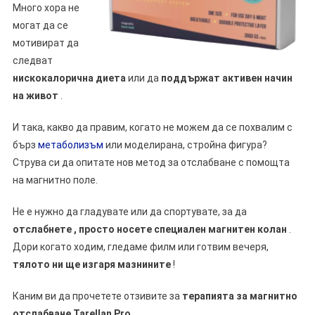
Много хора не
могат да се
мотивират да
следват
нискокалорична диета
или да
поддържат активен начин
на живот
.
И така, какво да правим, когато не можем да се похвалим с
бърз
метаболизъм
или моделирана, стройна фигура?
Струва си да опитате нов метод за отслабване с помощта
на магнитно поле.
Не е нужно да гладувате или да спортувате, за да
отслабнете
, просто носете специален магнитен колан
.
Дори когато ходим, гледаме филм или готвим вечеря,
тялото ни ще изгаря мазнините
!
Каним ви да прочетете отзивите за
терапията за магнитно
отслабване Tarellan Pro
.