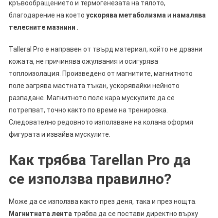
кръвообращението и термогенезата на тялото,
благодарение на което
ускорява метаболизма
и
намалява
телесните мазнини
.
Talleral Pro е направен от твърд материал, който не дразни
кожата, не причинява ожулвания и осигурява
топлоизолация. Произведено от магнитите, магнитното
поле загрява мастната тъкан, ускорявайки нейното
разпадане. Магнитното поле кара мускулите да се
потрепват, точно както по време на тренировка.
Следователно редовното използване на колана оформя
фигурата и извайва мускулите.
Как трябва Tarellan Pro да
се използва правилно?
Може да се използва както през деня, така и през нощта.
Магнитната лента
трябва да се постави директно върху