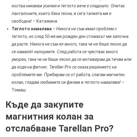
коства никакви усилия и теглото вече е спаднало. Опитах
панталоните, които бяха тесни, и сега талията ми е
свободна!
– Катажина
Теглото намалява
–
Никога не съм имал проблем с
теглото, но след 50-ия ми рожден ден стомахът ми започна
да расте. Никога не съм ял много, така че не беше лесно да
се намалят калориите. След работа се чувствах много
уморен, така че не беше лесно да се мотивирам да тичам или
да ходя на фитнес. Tarellan Pro се оказа решението на
проблемите ми. Прибирам се от работа, слагам магнитен
колан, гледам любимите си филми и теглото намалява!
–
Томаш
Къде да закупите
магнитния колан за
отслабване Tarellan Pro?