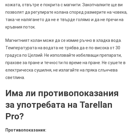
кожата, отвътре е покрита с магнити. Закопчалките ще ви
позволят да регулирате колана според размерите на човека,
така че налягането да не е твърде голямо и да не пречи на
кръвния поток.
Магнитният колан може да се измие ръчно в хладка вода.
Температурата на водата не трябва да е по-висока от 30
градуса по Целзий. Не използвайте избелващи препарати,
прахове за пране и течности по време на пране. Не сушете в
електрическа сушилня, не излагайте на пряка слънчева
светлина.
Има ли противопоказания
за употребата на Tarellan
Pro?
Противопоказания: