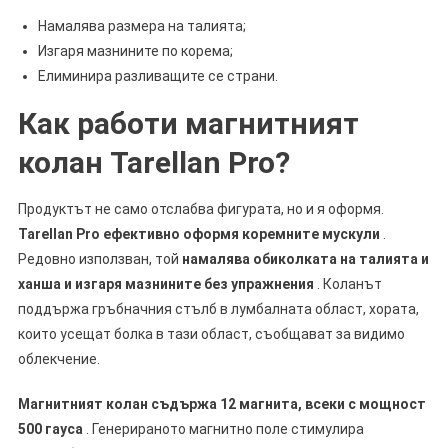
Намалява размера на талията;
Изгаря мазнините по корема;
Елиминира разливащите се страни.
Как работи магнитният
колан Tarellan Pro?
Продуктът не само отслабва фигурата, но и я оформя.
Tarellan Pro ефективно оформя коремните мускули
.
Редовно използван, той
намалява обиколката на талията и
ханша и изгаря мазнините без упражнения
. Коланът
поддържа гръбначния стълб в лумбалната област, хората,
които усещат болка в тази област, съобщават за видимо
облекчение.
Магнитният колан съдържа 12 магнита, всеки с мощност
500 гауса
. Генерираното магнитно поле стимулира