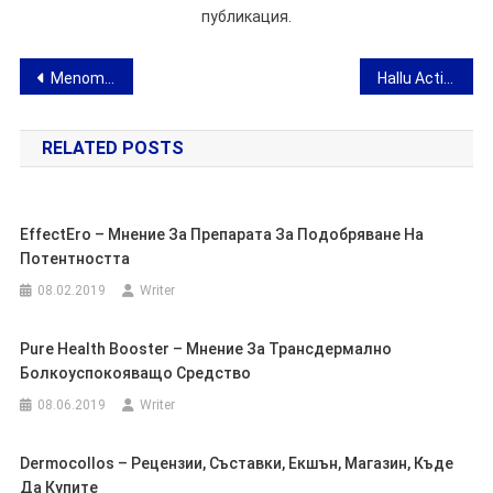
публикация.
Навигация
Menomin Forte – хапчета за менопауза без рецепта – отзиви, цена
Hallu Action – домашно лекарство за буниони – мнение и къде да купя?
RELATED POSTS
EffectEro – Мнение За Препарата За Подобряване На
Потентността
08.02.2019
Writer
Pure Health Booster – Мнение За Трансдермално
Болкоуспокояващо Средство
08.06.2019
Writer
Dermocollos – Рецензии, Съставки, Екшън, Магазин, Къде
Да Купите