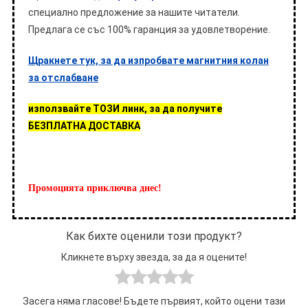
специално предложение за нашите читатели.
Предлага се със 100% гаранция за удовлетворение.
Щракнете тук, за да изпробвате магнитния колан
за отслабване
използвайте ТОЗИ линк, за да получите
БЕЗПЛАТНА ДОСТАВКА
Промоцията приключва днес!
Как бихте оценили този продукт?
Кликнете върху звезда, за да я оцените!
Засега няма гласове! Бъдете първият, който оцени тази