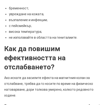
бременност;
увреждане на кожата;
възпаление и инфекции;
с пейсмейкър;
висока температура;
не използвайте в областта на гениталиите.
Как да повишим
ефективността на
отслабването?
Ако искате да засилите ефекта на магнитния колан за
отслабване, трябва да го носите по време на физическо
натоварване, дори толкова умерено, колкото редовното
ходене.