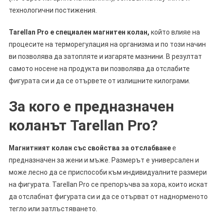
технологични постижения.
Tarellan Pro е специален магнитен колан,
който влияе на
процесите на терморегулация на организма и по този начин
ви позволява да затопляте и изгаряте мазнини. В резултат
самото носене на продукта ви позволява да отслабите
фигурата си и да се отървете от излишните килограми.
За кого е предназначен
коланът Tarellan Pro?
Магнитният колан със свойства за отслабване
е
предназначен за жени и мъже. Размерът е универсален и
може лесно да се приспособи към индивидуалните размери
на фигурата. Tarellan Pro се препоръчва за хора, които искат
да отслабнат фигурата си и да се отърват от наднорменото
тегло или затлъстяването.