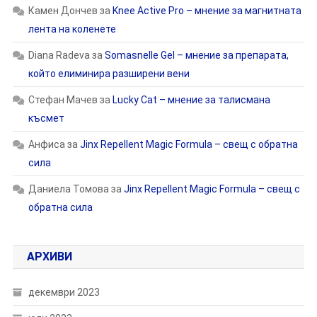
Камен Дончев
за
Knee Active Pro – мнение за магнитната
лента на коленете
Diana Radeva
за
Somasnelle Gel – мнение за препарата,
който елиминира разширени вени
Стефан Мачев
за
Lucky Cat – мнение за талисмана
късмет
Анфиса
за
Jinx Repellent Magic Formula – свещ с обратна
сила
Даниела Томова
за
Jinx Repellent Magic Formula – свещ с
обратна сила
АРХИВИ
декември 2023