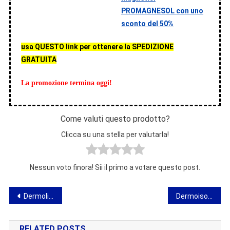
PROMAGNESOL con uno
sconto del 50%
usa QUESTO link per ottenere la SPEDIZIONE
GRATUITA
La promozione termina oggi!
Come valuti questo prodotto?
Clicca su una stella per valutarla!
Nessun voto finora! Sii il primo a votare questo post.
Navigazione
Dermolium – opinioni, ingredienti, azione, dosaggio, negozio, dove acquistare
Dermoisole – protezione solare naturale – effetti e opinioni
articoli
RELATED POSTS