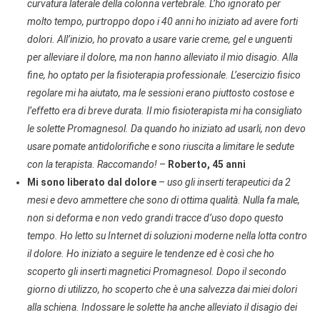
curvatura laterale della colonna vertebrale. L’ho ignorato per
molto tempo, purtroppo dopo i 40 anni ho iniziato ad avere forti
dolori. All’inizio, ho provato a usare varie creme, gel e unguenti
per alleviare il dolore, ma non hanno alleviato il mio disagio. Alla
fine, ho optato per la fisioterapia professionale. L’esercizio fisico
regolare mi ha aiutato, ma le sessioni erano piuttosto costose e
l’effetto era di breve durata. Il mio fisioterapista mi ha consigliato
le solette Promagnesol. Da quando ho iniziato ad usarli, non devo
usare pomate antidolorifiche e sono riuscita a limitare le sedute
con la terapista. Raccomando!
–
Roberto, 45 anni
Mi sono liberato dal dolore
–
uso gli inserti terapeutici da 2
mesi e devo ammettere che sono di ottima qualità. Nulla fa male,
non si deforma e non vedo grandi tracce d’uso dopo questo
tempo. Ho letto su Internet di soluzioni moderne nella lotta contro
il dolore. Ho iniziato a seguire le tendenze ed è così che ho
scoperto gli inserti magnetici Promagnesol. Dopo il secondo
giorno di utilizzo, ho scoperto che è una salvezza dai miei dolori
alla schiena. Indossare le solette ha anche alleviato il disagio dei