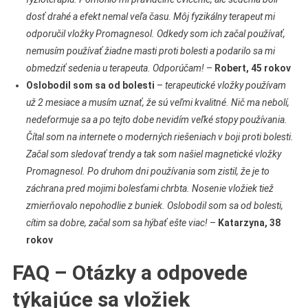
dosť drahé a efekt nemal veľa času. Môj fyzikálny terapeut mi
odporučil vložky Promagnesol. Odkedy som ich začal používať,
nemusím používať žiadne masti proti bolesti a podarilo sa mi
obmedziť sedenia u terapeuta. Odporúčam!
–
Robert, 45 rokov
Oslobodil som sa od bolesti
–
terapeutické vložky používam
už 2 mesiace a musím uznať, že sú veľmi kvalitné. Nič ma nebolí,
nedeformuje sa a po tejto dobe nevidím veľké stopy používania.
Čítal som na internete o moderných riešeniach v boji proti bolesti.
Začal som sledovať trendy a tak som našiel magnetické vložky
Promagnesol. Po druhom dni používania som zistil, že je to
záchrana pred mojimi bolesťami chrbta. Nosenie vložiek tiež
zmierňovalo nepohodlie z buniek. Oslobodil som sa od bolesti,
cítim sa dobre, začal som sa hýbať ešte viac!
–
Katarzyna, 38
rokov
FAQ – Otázky a odpovede
týkajúce sa vložiek