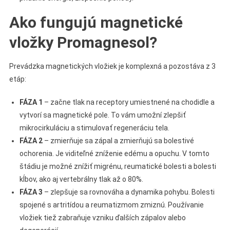
Ako fungujú magnetické
vložky Promagnesol?
Prevádzka magnetických vložiek je komplexná a pozostáva z 3
etáp:
FÁZA 1
– začne tlak na receptory umiestnené na chodidle a
vytvorí sa magnetické pole. To vám umožní zlepšiť
mikrocirkuláciu a stimulovať regeneráciu tela.
FÁZA 2
– zmierňuje sa zápal a zmierňujú sa bolestivé
ochorenia. Je viditeľné zníženie edému a opuchu. V tomto
štádiu je možné znížiť migrénu, reumatické bolesti a bolesti
kĺbov, ako aj vertebrálny tlak až o 80%.
FÁZA 3
– zlepšuje sa rovnováha a dynamika pohybu. Bolesti
spojené s artritídou a reumatizmom zmiznú. Používanie
vložiek tiež zabraňuje vzniku ďalších zápalov alebo