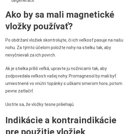
degenerácií.
Ako by sa mali magnetické
vložky používať?
Po obdržaní vložiek skontrolujte, či ich veľkosť pasuje na našu
nohu. Za týmto účelom položte nohy na stielku tak, aby
nevyčnievali za ich povrch.
Ak je stielka príliš veľká, upravte ju nožnicami tak, aby
zodpovedala veľkosti vašej nohy. Promagnesol by mali byť
umiestnené vo vnútri topánky s uškami smerom hore, potom
pevne zatlačiť.
Uistite sa, že vložky tesne priliehajú.
Indikácie a kontraindikácie
pre použitie vložiek