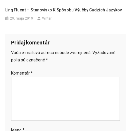
Ling Fluent – Stanovisko K Spôsobu Výučby Cudzích Jazykov
29. mája 2019
Writer
Pridaj komentár
Vaša e-mailová adresa nebude zverejnená.
Vyžadované
polia sú označené
*
Komentár
*
Meno
*