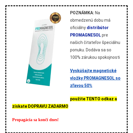
POZNÁMKA:
Na
obmedzenú dobu má
oficiálny
distribútor
PROMAGNESOL
pre
našich čitateľov špeciálnu
ponuku. Dodáva sa so
100% zárukou spokojnosti
Vyskúšajte magnetické
vložky PROMAGNESOL so
zľavou 50%
použite TENTO odkaz a
získate DOPRAVU ZADARMO
Propagácia sa končí dnes!