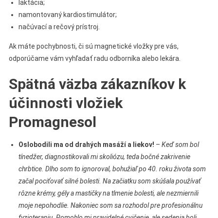
laktácia;
namontovaný kardiostimulátor;
načúvací a rečový prístroj.
Ak máte pochybnosti, či sú magnetické vložky pre vás,
odporúčame vám vyhľadať radu odborníka alebo lekára.
Spätná väzba zákazníkov k
účinnosti vložiek
Promagnesol
Oslobodili ma od drahých masáží a liekov!
–
Keď som bol
tínedžer, diagnostikovali mi skoliózu, teda bočné zakrivenie
chrbtice. Dlho som to ignoroval, bohužiaľ po 40. roku života som
začal pociťovať silné bolesti. Na začiatku som skúšala používať
rôzne krémy, gély a mastičky na tlmenie bolesti, ale nezmiernili
moje nepohodlie. Nakoniec som sa rozhodol pre profesionálnu
fyzioterapiu. Pomohlo mi pravidelné cvičenie, ale sedenia boli