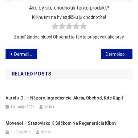
Ako by ste ohodnotili tento produkt?
Kliknutím na hviezdičku ju ohodnotíte!
Zatiaľ žiadne hlasy! Ohodnoťte tento príspevok ako prvý.
Navigácia
Dermolium – názory, prísady, pôsobenie, dávkovanie, obchod, kde kúpiť
Dermoisole – prírodná ochrana pred slnkom – účinky a názory
v
RELATED POSTS
článku
Aurelix Oil – Názory, Ingrediencie, Akcia, Obchod, Kde Kúpiť
14. mája 2021
Writer
Movenol – Stanovisko K Sáčkom Na Regeneráciu Kĺbov
8. júna 2019
Writer