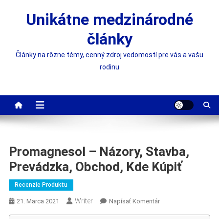
Skip
Unikátne medzinárodné
to
content
články
Články na rôzne témy, cenný zdroj vedomostí pre vás a vašu
rodinu
Promagnesol – Názory, Stavba,
Prevádzka, Obchod, Kde Kúpiť
Recenzie Produktu
Writer
On
21. Marca 2021
Napísať Komentár
Promagnesol