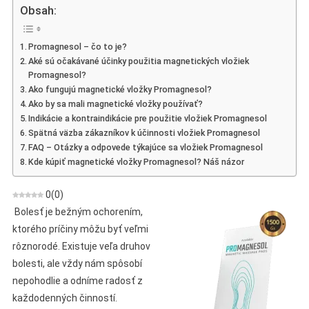
–
Obsah:
Názory,
Stavba,
Promagnesol – čo to je?
Prevádzka,
Aké sú očakávané účinky použitia magnetických vložiek
Obchod,
Promagnesol?
Kde
Ako fungujú magnetické vložky Promagnesol?
Kúpiť
Ako by sa mali magnetické vložky používať?
Indikácie a kontraindikácie pre použitie vložiek Promagnesol
Spätná väzba zákazníkov k účinnosti vložiek Promagnesol
FAQ – Otázky a odpovede týkajúce sa vložiek Promagnesol
Kde kúpiť magnetické vložky Promagnesol? Náš názor
0
(
0
)
Bolesť je bežným ochorením,
ktorého príčiny môžu byť veľmi
rôznorodé. Existuje veľa druhov
bolesti, ale vždy nám spôsobí
nepohodlie a odníme radosť z
každodenných činností.