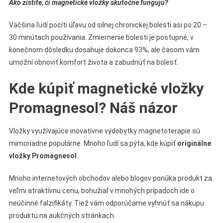
Ako zistíte, či magnetické vložky skutočne fungujú?
Väčšina ľudí pocíti úľavu od silnej chronickej bolesti asi po 20 –
30 minútach používania. Zmiernenie bolesti je postupné, v
konečnom dôsledku dosahuje dokonca 93%, ale časom vám
umožní obnoviť komfort života a zabudnúť na bolesť.
Kde kúpiť magnetické vložky
Promagnesol? Náš názor
Vložky využívajúce inovatívne výdobytky magnetoterapie sú
mimoriadne populárne. Mnoho ľudí sa pýta, kde kúpiť
originálne
vložky Promagnesol
.
Mnoho internetových obchodov alebo blogov ponúka produkt za
veľmi atraktívnu cenu, bohužiaľ v mnohých prípadoch ide o
neúčinné falzifikáty. Tiež vám odporúčame vyhnúť sa nákupu
produktu na aukčných stránkach.