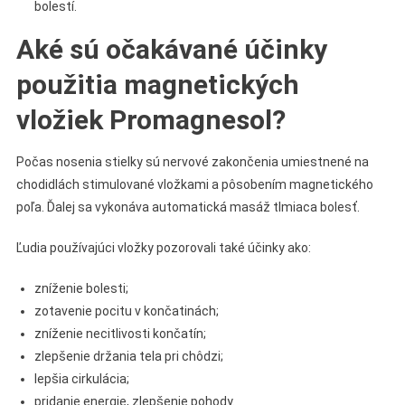
bolestí.
Aké sú očakávané účinky
použitia magnetických
vložiek Promagnesol?
Počas nosenia stielky sú nervové zakončenia umiestnené na
chodidlách stimulované vložkami a pôsobením magnetického
poľa. Ďalej sa vykonáva automatická masáž tlmiaca bolesť.
Ľudia používajúci vložky pozorovali také účinky ako:
zníženie bolesti;
zotavenie pocitu v končatinách;
zníženie necitlivosti končatín;
zlepšenie držania tela pri chôdzi;
lepšia cirkulácia;
pridanie energie, zlepšenie pohody.