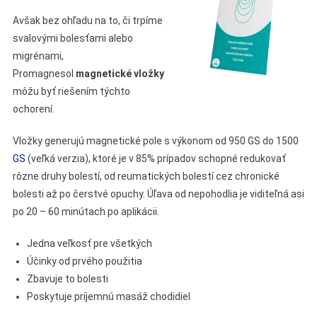
Avšak bez ohľadu na to, či trpíme
svalovými bolesťami alebo
migrénami,
Promagnesol
magnetické vložky
môžu byť riešením týchto
ochorení.
Vložky generujú magnetické pole s výkonom od 950 GS do 1500
GS
(veľká verzia), ktoré je v 85% prípadov schopné redukovať
rôzne druhy bolestí, od reumatických bolestí cez chronické
bolesti až po čerstvé opuchy. Úľava od nepohodlia je viditeľná asi
po 20 – 60 minútach po aplikácii.
Jedna veľkosť pre všetkých
Účinky od prvého použitia
Zbavuje to bolesti
Poskytuje príjemnú masáž chodidiel