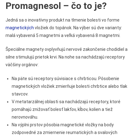
Promagnesol – čo to je?
Jedná sa o inovatívny produkt na tlmenie bolesti vo forme
magnetických
vložiek do topánok. Na výber sú dve varianty:
malá vybavená 5 magnetmi a veľká vybavená 8 magnetmi.
Špeciálne magnety ovplyvňujú nervové zakončenie chodidiel a
silne stimulujú prietok krvi. Na nohe sa nachádzajú receptory
väčšiny orgánov:
Na päte sú receptory súvisiace s chrbticou. Pôsobenie
magnetických vložiek zmierňuje bolesti chrbtice alebo tlak
stavcov.
V metatarzálnej oblasti sa nachádzajú receptory, ktoré
pomáhajú znižovať bolesť lakťov, kĺbov, kolien a tiež
nerovnováhu.
Na výplni prstov pôsobia magnetické vložky na body
zodpovedné za zmiernenie reumatických a svalových