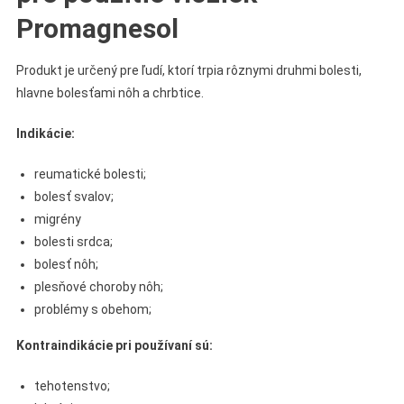
Promagnesol
Produkt je určený pre ľudí, ktorí trpia rôznymi druhmi bolesti,
hlavne bolesťami nôh a chrbtice.
Indikácie:
reumatické bolesti;
bolesť svalov;
migrény
bolesti srdca;
bolesť nôh;
plesňové choroby nôh;
problémy s obehom;
Kontraindikácie pri používaní sú:
tehotenstvo;