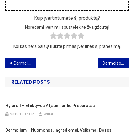
Kaip įvertintumėte šį produktą?
Norėdami įvertinti, spustelėkite žvaigždutę!
Kol kas nėra balsų! Būkite pirmas įvertinęs šį pranešimą.
Navigacija
Dermolium – nuomonės, ingredientai, veiksmai, dozės, parduotuvė, kur nusipirkti
Dermoisole – natūrali apsauga nuo saulės – poveikis ir nuomonės
tarp
RELATED POSTS
įrašų
Hylaroll – Efektyvus Atjauninantis Preparatas
2018 18 spalio
Writer
Dermolium – Nuomonės, Ingredientai, Veiksmai, Dozės,