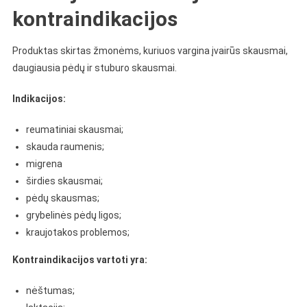
kontraindikacijos
Produktas skirtas žmonėms, kuriuos vargina įvairūs skausmai,
daugiausia pėdų ir stuburo skausmai.
Indikacijos:
reumatiniai skausmai;
skauda raumenis;
migrena
širdies skausmai;
pėdų skausmas;
grybelinės pėdų ligos;
kraujotakos problemos;
Kontraindikacijos vartoti yra:
nėštumas;