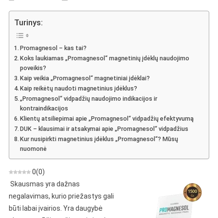
„Promagnesol“
–
Turinys:
Nuomonės,
Statyba,
Promagnesol – kas tai?
Eksploatavimas,
Koks laukiamas „Promagnesol“ magnetinių įdėklų naudojimo
Parduotuvė,
poveikis?
Kur
Kaip veikia „Promagnesol“ magnetiniai įdėklai?
Nusipirkti
Kaip reikėtų naudoti magnetinius įdėklus?
„Promagnesol“ vidpadžių naudojimo indikacijos ir
kontraindikacijos
Klientų atsiliepimai apie „Promagnesol“ vidpadžių efektyvumą
DUK – klausimai ir atsakymai apie „Promagnesol“ vidpadžius
Kur nusipirkti magnetinius įdėklus „Promagnesol“? Mūsų
nuomonė
0
(
0
)
Skausmas yra dažnas
negalavimas, kurio priežastys gali
būti labai įvairios. Yra daugybė