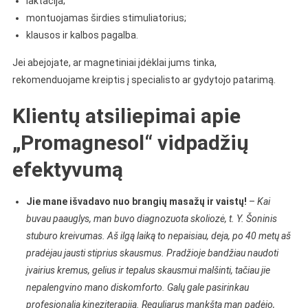
laktacija;
montuojamas širdies stimuliatorius;
klausos ir kalbos pagalba.
Jei abejojate, ar magnetiniai įdėklai jums tinka,
rekomenduojame kreiptis į specialisto ar gydytojo patarimą.
Klientų atsiliepimai apie
„Promagnesol“ vidpadžių
efektyvumą
Jie mane išvadavo nuo brangių masažų ir vaistų!
–
Kai
buvau paauglys, man buvo diagnozuota skoliozė, t. Y. Šoninis
stuburo kreivumas. Aš ilgą laiką to nepaisiau, deja, po 40 metų aš
pradėjau jausti stiprius skausmus. Pradžioje bandžiau naudoti
įvairius kremus, gelius ir tepalus skausmui malšinti, tačiau jie
nepalengvino mano diskomforto. Galų gale pasirinkau
profesionalią kineziterapiją. Reguliarus mankšta man padėjo,