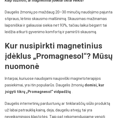
Kaip sužinoti, ar magnetiniai įdėklai tikrai veikia?
Daugelis žmonių po maždaug 20–30 minučių naudojimo pajunta
stipraus, lėtinio skausmo malšinimą. Skausmas mažinamas
laipsniškai ir galiausiai siekia net 93%, tačiau laikui bėgant tai
leidžia atkurti gyvenimo komfortą ir pamiršti skausmą.
Kur nusipirkti magnetinius
įdėklus „Promagnesol“? Mūsų
nuomonė
Intarpai, kuriuose naudojami naujoviški magnetoterapijos
pasiekimai, yra itin populiarūs. Daugelis žmonių
domisi, kur
įsigyti tikrų „Promagnesol“ vidpadžių
.
Daugelis internetinių parduotuvių ar tinklaraščių siūlo produktą
už labai patrauklią kainą, deja, daugeliu atvejų tai yra
neveiksmingos klastotės. Taip pat rekomenduojame vengti