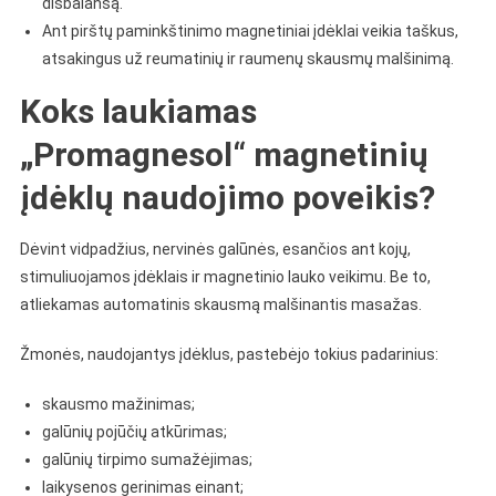
disbalansą.
Ant pirštų paminkštinimo magnetiniai įdėklai veikia taškus,
atsakingus už reumatinių ir raumenų skausmų malšinimą.
Koks laukiamas
„Promagnesol“ magnetinių
įdėklų naudojimo poveikis?
Dėvint vidpadžius, nervinės galūnės, esančios ant kojų,
stimuliuojamos įdėklais ir magnetinio lauko veikimu. Be to,
atliekamas automatinis skausmą malšinantis masažas.
Žmonės, naudojantys įdėklus, pastebėjo tokius padarinius:
skausmo mažinimas;
galūnių pojūčių atkūrimas;
galūnių tirpimo sumažėjimas;
laikysenos gerinimas einant;