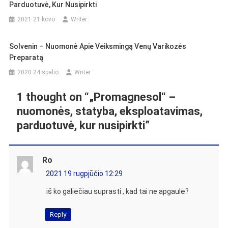
Parduotuvė, Kur Nusipirkti
2021 21 kovo
Writer
Solvenin – Nuomonė Apie Veiksmingą Venų Varikozės
Preparatą
2020 24 spalio
Writer
1 thought on “
„Promagnesol“ –
nuomonės, statyba, eksploatavimas,
parduotuvė, kur nusipirkti
”
Ro
2021 19 rugpjūčio 12:29
iš ko galiėčiau suprasti , kad tai ne apgaulė?
Reply