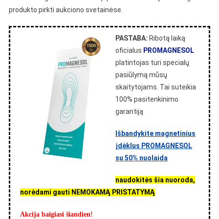
produkto pirkti aukciono svetainėse.
PASTABA:
Ribotą laiką
oficialus
PROMAGNESOL
platintojas turi specialų
pasiūlymą mūsų
skaitytojams. Tai suteikia
100% pasitenkinimo
garantiją
Išbandykite magnetinius
įdėklus PROMAGNESOL
su 50% nuolaida
naudokitės šia nuoroda,
norėdami gauti NEMOKAMĄ PRISTATYMĄ
Akcija baigiasi šiandien!