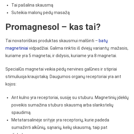
Tai pašalina skausmą
Suteikia malonų pėdų masažą
Promagnesol – kas tai?
Tai novatoriškas produktas skausmui malšinti –
batų
magnetiniai
vidpadžiai. Galima rinktis iš dviejų variantų: mažasis,
kuriame yra 5 magnetai, ir didysis, kuriame yra 8 magnetai.
Specialūs magnetai veikia pėdų nervines galūnes ir stipriai
stimuliuoja kraujotaką. Daugumos organų receptoriai yra ant
kojos:
Ant kulno yra receptoriai, susiję su stuburu. Magnetinių įdėklų
poveikis sumažina stuburo skausmą arba slankstelių
spaudimą.
Metatarsalinėje srityje yra receptorių, kurie padeda
sumažinti alkūnių, sąnarių, kelių skausmą, taip pat