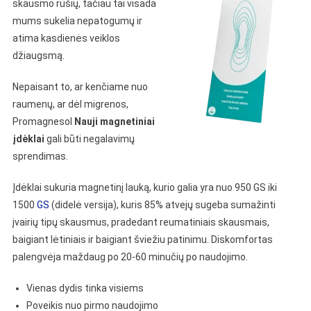
skausmo rūšių, tačiau tai visada
mums sukelia nepatogumų ir
atima kasdienės veiklos
džiaugsmą.
Nepaisant to, ar kenčiame nuo
raumenų, ar dėl migrenos,
Promagnesol
Nauji magnetiniai
įdėklai
gali būti negalavimų
sprendimas.
Įdėklai sukuria magnetinį lauką, kurio galia yra nuo 950 GS iki
1500
GS
(didelė versija), kuris 85% atvejų sugeba sumažinti
įvairių tipų skausmus, pradedant reumatiniais skausmais,
baigiant lėtiniais ir baigiant šviežiu patinimu. Diskomfortas
palengvėja maždaug po 20-60 minučių po naudojimo.
Vienas dydis tinka visiems
Poveikis nuo pirmo naudojimo