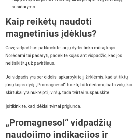
susidarymo.
Kaip reikėtų naudoti
magnetinius įdėklus?
Gavę vidpadžius patikrinkite, ar jų dydis tinka mūsų kojai.
Norėdami tai padaryti, padėkite kojas ant vidpadžio, kad jos
neišsikištų už paviršiaus.
Jei vidpadis yra per didelis, apkarpykite jį žirklėmis, kad atitiktų
jūsų kojos dydį. „Promagnesol“ turėtų būti dedami į bato vidų, kai
skirtukai yra nukreipti į viršų, tada tvirtai nuspauskite.
Įsitikinkite, kad įdėklai tvirtai priglunda.
„Promagnesol“ vidpadžių
naudojimo indikacijos ir