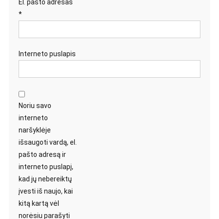
El. pašto adresas
*
Interneto puslapis
Noriu savo
interneto
naršyklėje
išsaugoti vardą, el.
pašto adresą ir
interneto puslapį,
kad jų nebereiktų
įvesti iš naujo, kai
kitą kartą vėl
norėsiu parašyti