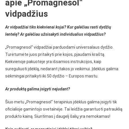
apie „Promagnesol“
vidpadžius
Ar vidpadžiai tiks kiekvienai kojai? Kur galėčiau rasti dydžių
lentelę? Ar galėčiau užsisakyti individualius vidpadžius?
„Promagnesol“ vidpadžiai parduodami universalaus dydžio.
Turėtumėte juos pritaikyti prie kojos, pjaudami kraštą.
Kiekvienoje pakuotėje yra išsamios instrukcijos, kaip
sureguliuoti įdėklą, nedarant įtakos jo veikimui. Įdėklus galima
sėkmingai pritaikyti iki 50 dydžio – Europos mastu.
Ar produktą galima įsigyti nejudant?
Šiuo metu „Promagnesol“ terapinius įdėklus galima įsigyti tik
oficialioje gamintojo svetainėje. Tai leidžia garantuoti patrauklią
produkto kainą. Siuntimas į daugelį šalių yra nemokamas!