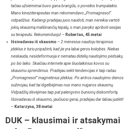
tačiau užsiėmimai buvo gana brangūs, o poveikis trumpalaikis.
Mano kineziterapeutas man rekomendavo „Promagnesol“
vidpadžius. Kadangi pradėjau juos naudoti, man nereikia vartoti
jokių skausmą malšinančių tepalų, o man pavyko apriboti sesijas
su terapeutu. Rekomenduoju!
–
Robertas, 45 metai
Išsivadavau iš skausmo
–
2 mėnesius naudoju terapinius
įdėklus ir turiu pripažinti, kad jie yra labai geros kokybės. Niekas
neskauda, nesideformuoja ir nematau didelių naudojimo pėdsakų
po šio laiko. Skaičiau internete apie šiuolaikinius kovos su
skausmu sprendimus. Pradėjau sekti tendencijas ir taip radau
„Promagnesol“ magnetinius įdėklus. Po antros naudojimo dienos
sužinojau, kad tai išgelbėjimas nuo mano nugaros skausmų.
Vidpadžių dėvėjimas taip pat palengvino bunionų diskomfortą.
Išsivadavau iš skausmo, jaučiuosi gerai, pradėjau dar labiau judėti!
–
Katarzyna, 38 metai
DUK – klausimai ir atsakymai