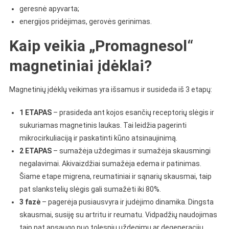
geresnė apyvarta;
energijos pridėjimas, gerovės gerinimas.
Kaip veikia „Promagnesol“
magnetiniai įdėklai?
Magnetinių įdėklų veikimas yra išsamus ir susideda iš 3 etapų:
1 ETAPAS
– prasideda ant kojos esančių receptorių slėgis ir
sukuriamas magnetinis laukas. Tai leidžia pagerinti
mikrocirkuliaciją ir paskatinti kūno atsinaujinimą.
2 ETAPAS
– sumažėja uždegimas ir sumažėja skausmingi
negalavimai. Akivaizdžiai sumažėja edema ir patinimas.
Šiame etape migrena, reumatiniai ir sąnarių skausmai, taip
pat slankstelių slėgis gali sumažėti iki 80%.
3 fazė
– pagerėja pusiausvyra ir judėjimo dinamika. Dingsta
skausmai, susiję su artritu ir reumatu. Vidpadžių naudojimas
taip pat apsaugo nuo tolesnių uždegimų ar degeneracijų