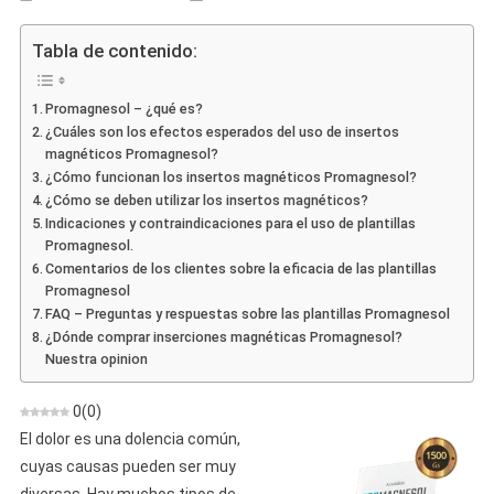
Promagnesol
–
Tabla de contenido:
Opiniones,
Construcción,
Promagnesol – ¿qué es?
Operación,
¿Cuáles son los efectos esperados del uso de insertos
Tienda,
magnéticos Promagnesol?
Dónde
¿Cómo funcionan los insertos magnéticos Promagnesol?
Comprar
¿Cómo se deben utilizar los insertos magnéticos?
Indicaciones y contraindicaciones para el uso de plantillas
Promagnesol.
Comentarios de los clientes sobre la eficacia de las plantillas
Promagnesol
FAQ – Preguntas y respuestas sobre las plantillas Promagnesol
¿Dónde comprar inserciones magnéticas Promagnesol?
Nuestra opinion
0
(
0
)
El dolor es una dolencia común,
cuyas causas pueden ser muy