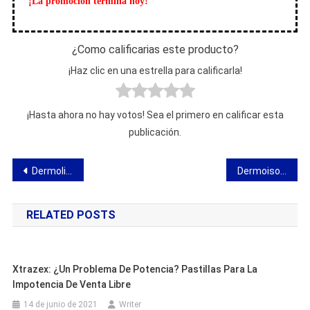
¡La promoción termina hoy!
¿Como calificarias este producto?
¡Haz clic en una estrella para calificarla!
¡Hasta ahora no hay votos! Sea el primero en calificar esta
publicación.
Navegación
Dermolium – opiniones, ingredientes, acción, dosis, tienda, dónde comprar
Dermoisole – protección solar natural – efectos y opiniones
de
RELATED POSTS
entradas
Xtrazex: ¿un Problema De Potencia? Pastillas Para La
Impotencia De Venta Libre
14 de junio de 2021
Writer