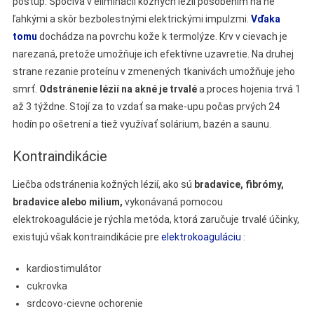
postup. Spočíva v eliminácii kožných lézií pôsobením na ne
ľahkými a skôr bezbolestnými elektrickými impulzmi.
Vďaka
tomu
dochádza na povrchu kože k termolýze. Krv v cievach je
narezaná, pretože umožňuje ich efektívne uzavretie. Na druhej
strane rezanie proteínu v zmenených tkanivách umožňuje jeho
smrť.
Odstránenie lézií na akné je trvalé
a proces hojenia trvá 1
až 3 týždne. Stojí za to vzdať sa make-upu počas prvých 24
hodín po ošetrení a tiež využívať solárium, bazén a saunu.
Kontraindikácie
Liečba odstránenia kožných lézií, ako sú
bradavice, fibrómy,
bradavice alebo milium,
vykonávaná pomocou
elektrokoagulácie je rýchla metóda, ktorá zaručuje trvalé účinky,
existujú však kontraindikácie pre
elektrokoaguláciu
:
kardiostimulátor
cukrovka
srdcovo-cievne ochorenie