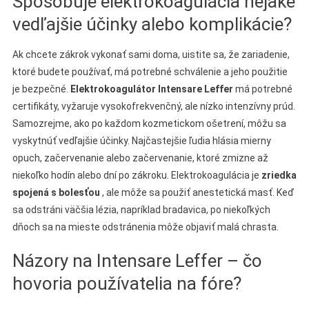
Spôsobuje elektrokoagulácia nejaké
vedľajšie účinky alebo komplikácie?
Ak chcete zákrok vykonať sami doma, uistite sa, že zariadenie,
ktoré budete používať, má potrebné schválenie a jeho použitie
je bezpečné.
Elektrokoagulátor Intensare Leffer
má potrebné
certifikáty, vyžaruje vysokofrekvenčný, ale nízko intenzívny prúd.
Samozrejme, ako po každom kozmetickom ošetrení, môžu sa
vyskytnúť vedľajšie účinky. Najčastejšie ľudia hlásia mierny
opuch, začervenanie alebo začervenanie, ktoré zmizne až
niekoľko hodín alebo dní po zákroku. Elektrokoagulácia je
zriedka
spojená s bolesťou
, ale môže sa použiť anestetická masť. Keď
sa odstráni väčšia lézia, napríklad bradavica, po niekoľkých
dňoch sa na mieste odstránenia môže objaviť malá chrasta.
Názory na Intensare Leffer – čo
hovoria používatelia na fóre?