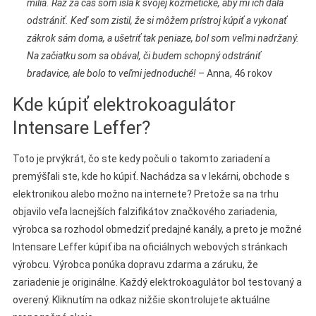
milia. Raz za čas som išla k svojej kozmetičke, aby mi ich dala
odstrániť. Keď som zistil, že si môžem prístroj kúpiť a vykonať
zákrok sám doma, a ušetriť tak peniaze, bol som veľmi nadržaný.
Na začiatku som sa obával, či budem schopný odstrániť
bradavice, ale bolo to veľmi jednoduché!
– Anna, 46 rokov
Kde kúpiť elektrokoagulátor
Intensare Leffer?
Toto je prvýkrát, čo ste kedy počuli o takomto zariadení a
premýšľali ste, kde ho kúpiť. Nachádza sa v lekárni, obchode s
elektronikou alebo možno na internete? Pretože sa na trhu
objavilo veľa lacnejších falzifikátov značkového zariadenia,
výrobca sa rozhodol obmedziť predajné kanály, a preto je možné
Intensare Leffer kúpiť iba na oficiálnych webových stránkach
výrobcu. Výrobca ponúka dopravu zdarma a záruku, že
zariadenie je originálne. Každý elektrokoagulátor bol testovaný a
overený. Kliknutím na odkaz nižšie skontrolujete aktuálne