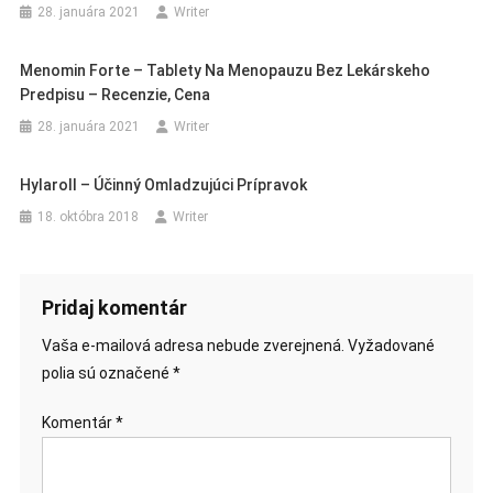
28. januára 2021
Writer
Menomin Forte – Tablety Na Menopauzu Bez Lekárskeho
Predpisu – Recenzie, Cena
28. januára 2021
Writer
Hylaroll – Účinný Omladzujúci Prípravok
18. októbra 2018
Writer
Pridaj komentár
Vaša e-mailová adresa nebude zverejnená.
Vyžadované
polia sú označené
*
Komentár
*