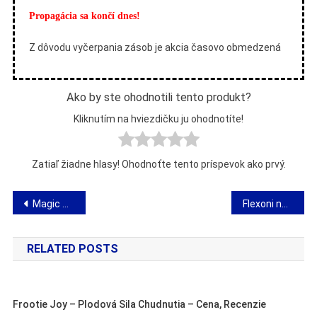
Propagácia sa končí dnes!
Z dôvodu vyčerpania zásob je akcia časovo obmedzená
Ako by ste ohodnotili tento produkt?
Kliknutím na hviezdičku ju ohodnotíte!
Zatiaľ žiadne hlasy! Ohodnoťte tento príspevok ako prvý.
Navigácia
Magic Rec Mirror – recenzia kamery do auta
Flexoni na kĺby – pilulky na bolesť kostí a kĺbov
v
RELATED POSTS
článku
Frootie Joy – Plodová Sila Chudnutia – Cena, Recenzie