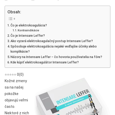
Intensare
Leffer
Obsah:
–
Preskúmanie
Čo je elektrokoagulácia?
Odstraňovania
Kontraindikácie
Bradavíc
Čo je Intensare Leffer?
Z
Ako vyzerá elektrokoagulačný postup Intensare Leffer?
Elektrokoagulátora
Spôsobuje elektrokoagulácia nejaké vedľajšie účinky alebo
komplikácie?
Názory na Intensare Leffer – čo hovoria používatelia na fóre?
Kde kúpiť elektrokoagulátor Intensare Leffer?
0
(
0
)
Kožné zmeny
sa na našej
pokožke
objavujú veľmi
často.
Niektoré z nich