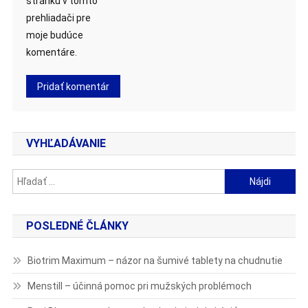
stránku v tomto
prehliadači pre
moje budúce
komentáre.
VYHĽADÁVANIE
Hľadať:
POSLEDNÉ ČLÁNKY
Biotrim Maximum – názor na šumivé tablety na chudnutie
Menstill – účinná pomoc pri mužských problémoch