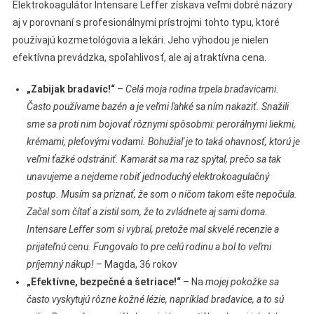
Elektrokoagulátor Intensare Leffer získava veľmi dobré názory
aj v porovnaní s profesionálnymi prístrojmi tohto typu, ktoré
používajú kozmetológovia a lekári. Jeho výhodou je nielen
efektívna prevádzka, spoľahlivosť, ale aj atraktívna cena.
„Zabijak bradavíc!“
–
Celá moja rodina trpela bradavicami.
Často používame bazén a je veľmi ľahké sa ním nakaziť. Snažili
sme sa proti nim bojovať rôznymi spôsobmi: perorálnymi liekmi,
krémami, pleťovými vodami. Bohužiaľ je to taká ohavnosť, ktorú je
veľmi ťažké odstrániť. Kamarát sa ma raz spýtal, prečo sa tak
unavujeme a nejdeme robiť jednoduchý elektrokoagulačný
postup. Musím sa priznať, že som o ničom takom ešte nepočula.
Začal som čítať a zistil som, že to zvládnete aj sami doma.
Intensare Leffer som si vybral, pretože mal skvelé recenzie a
prijateľnú cenu. Fungovalo to pre celú rodinu a bol to veľmi
príjemný nákup!
– Magda, 36 rokov
„Efektívne, bezpečné a šetriace!“
– Na
mojej pokožke sa
často vyskytujú rôzne kožné lézie, napríklad bradavice, a to sú