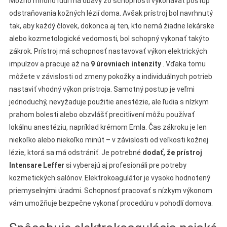
Možno mnoho ľudí má obavy zo schopnosti vykonávať postup
odstraňovania kožných lézií doma. Avšak prístroj bol navrhnutý
tak, aby každý človek, dokonca aj ten, kto nemá žiadne lekárske
alebo kozmetologické vedomosti, bol schopný vykonať takýto
zákrok. Prístroj má schopnosť nastavovať výkon elektrických
impulzov a pracuje až na
9 úrovniach intenzity
. Vďaka tomu
môžete v závislosti od zmeny pokožky a individuálnych potrieb
nastaviť vhodný výkon prístroja. Samotný postup je veľmi
jednoduchý, nevyžaduje použitie anestézie, ale ľudia s nízkym
prahom bolesti alebo obzvlášť precitlivení môžu používať
lokálnu anestéziu, napríklad krémom Emla. Čas zákroku je len
niekoľko alebo niekoľko minút – v závislosti od veľkosti kožnej
lézie, ktorá sa má odstrániť. Je potrebné
dodať, že prístroj
Intensare Leffer
si vyberajú aj profesionáli pre potreby
kozmetických salónov. Elektrokoagulátor je vysoko hodnotený
priemyselnými úradmi. Schopnosť pracovať s nízkym výkonom
vám umožňuje bezpečne vykonať procedúru v pohodlí domova.