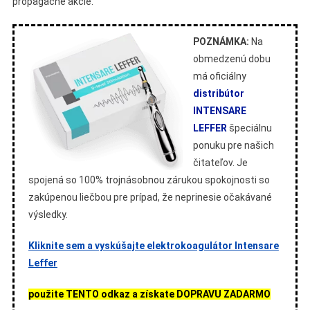
propagačné akcie.
POZNÁMKA:
Na
obmedzenú dobu
má oficiálny
distribútor
INTENSARE
LEFFER
špeciálnu
ponuku pre našich
čitateľov. Je
spojená so 100% trojnásobnou zárukou spokojnosti so
zakúpenou liečbou pre prípad, že neprinesie očakávané
výsledky.
Kliknite sem a vyskúšajte elektrokoagulátor Intensare
Leffer
použite TENTO odkaz a získate DOPRAVU ZADARMO