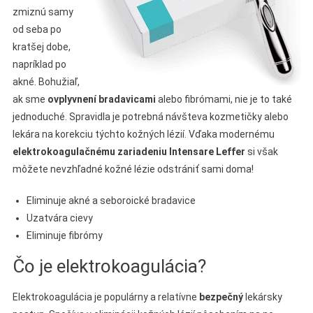
zmiznú samy
od seba po
kratšej dobe,
napríklad po
akné. Bohužiaľ,
ak sme
ovplyvnení
bradavicami
alebo fibrómami, nie je to také
jednoduché. Spravidla je potrebná návšteva kozmetičky alebo
lekára na korekciu týchto kožných lézií. Vďaka modernému
elektrokoagulačnému zariadeniu Intensare Leffer
si však
môžete nevzhľadné kožné lézie odstrániť sami doma!
Eliminuje akné a seboroické bradavice
Uzatvára cievy
Eliminuje fibrómy
Čo je elektrokoagulácia?
Elektrokoagulácia je populárny a relatívne
bezpečný
lekársky