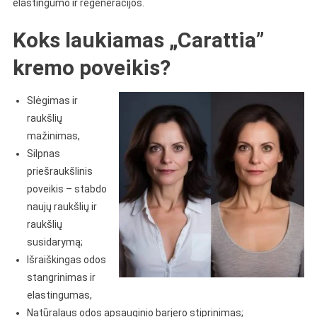
elastingumo ir regeneracijos.
Koks laukiamas „Carattia”
kremo poveikis?
Slėgimas ir
raukšlių
mažinimas,
Silpnas
priešraukšlinis
poveikis – stabdo
naujų raukšlių ir
raukšlių
susidarymą;
Išraiškingas odos
stangrinimas ir
elastingumas,
Natūralaus odos apsauginio barjero stiprinimas;