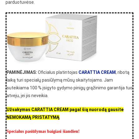
parduotuvėse.
PAMINĖJIMAS:
Oficialus platintojas
CARATTIA CREAM
, ribotą
laiką turi specialų pasiūlymą mūsų skaitytojams. Jam
suteikiama 100 % įsigyto gydymo pinigų grąžinimo garantija tuo
atveju, jei jis neveikia.
Užsakymas CARATTIA CREAM pagal šią nuorodą gausite
NEMOKAMĄ PRISTATYMĄ
Specialus pasiūlymas baigiasi šiandien!