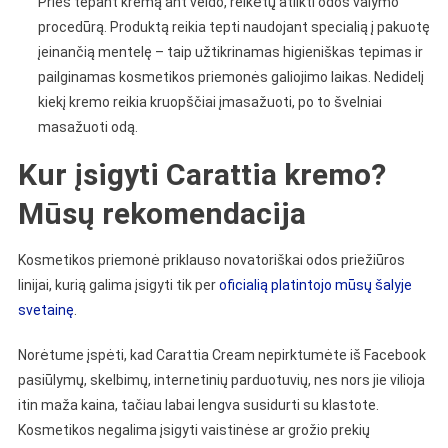
Prieš tepant kremą ant veido, reikėtų atlikti odos valymo
procedūrą. Produktą reikia tepti naudojant specialią į pakuotę
įeinančią mentelę – taip užtikrinamas higieniškas tepimas ir
pailginamas kosmetikos priemonės galiojimo laikas. Nedidelį
kiekį kremo reikia kruopščiai įmasažuoti, po to švelniai
masažuoti odą.
Kur įsigyti Carattia kremo?
Mūsų rekomendacija
Kosmetikos priemonė priklauso novatoriškai odos priežiūros
linijai, kurią galima įsigyti tik per
oficialią platintojo mūsų šalyje
svetainę
.
Norėtume įspėti, kad Carattia Cream nepirktumėte iš Facebook
pasiūlymų, skelbimų, internetinių parduotuvių, nes nors jie vilioja
itin maža kaina, tačiau labai lengva susidurti su klastote.
Kosmetikos negalima įsigyti vaistinėse ar grožio prekių