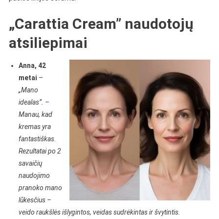
„Carattia Cream” naudotojų
atsiliepimai
Anna, 42
metai
–
„Mano
idealas”. –
Manau, kad
kremas yra
fantastiškas.
Rezultatai po 2
savaičių
naudojimo
pranoko mano
lūkesčius –
veido raukšlės išlygintos, veidas sudrėkintas ir švytintis.