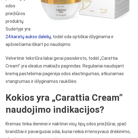
odos
priežiūros
produktų.
Sudėtyje yra
24 karatų aukso dalelių
, todėl oda optiškai išlyginama ir
apšviečiama iškart po naudojimo.
Velvetinė tekstūra labai gerai pasiskirsto, todėl „Carattia
Cream” yra idealus makiažo pagrindas. Reguliariai naudojant
kremą pastebimai pagerėja odos elastingumas, atkuriamas
stangrumas ir išlyginamos raukšlės.
Kokios yra „Carattia Cream”
naudojimo indikacijos?
Kremas tinka dieninei ir naktinei visų tipų odos priežiūrai, ypač
brandžiai ir pavargusiai odai, kuriai reikia intensyvaus drėkinimo,