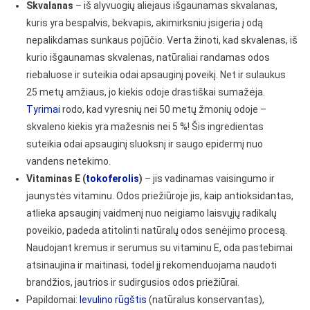
Skvalanas
– iš alyvuogių aliejaus išgaunamas skvalanas,
kuris yra bespalvis, bekvapis, akimirksniu įsigeria į odą
nepalikdamas sunkaus pojūčio. Verta žinoti, kad skvalenas, iš
kurio išgaunamas skvalenas, natūraliai randamas odos
riebaluose ir suteikia odai apsauginį poveikį. Net ir sulaukus
25 metų amžiaus, jo kiekis odoje drastiškai sumažėja.
Tyrimai
rodo, kad vyresnių nei 50 metų žmonių odoje –
skvaleno kiekis yra mažesnis nei 5 %! Šis ingredientas
suteikia odai apsauginį sluoksnį ir saugo epidermį nuo
vandens netekimo.
Vitaminas E (
tokoferolis
)
– jis vadinamas vaisingumo ir
jaunystės vitaminu. Odos priežiūroje jis, kaip antioksidantas,
atlieka apsauginį vaidmenį nuo neigiamo laisvųjų radikalų
poveikio, padeda atitolinti natūralų odos senėjimo procesą.
Naudojant kremus ir serumus su vitaminu E, oda pastebimai
atsinaujina ir maitinasi, todėl jį rekomenduojama naudoti
brandžios, jautrios ir sudirgusios odos priežiūrai.
Papildomai:
levulino rūgštis
(natūralus konservantas),