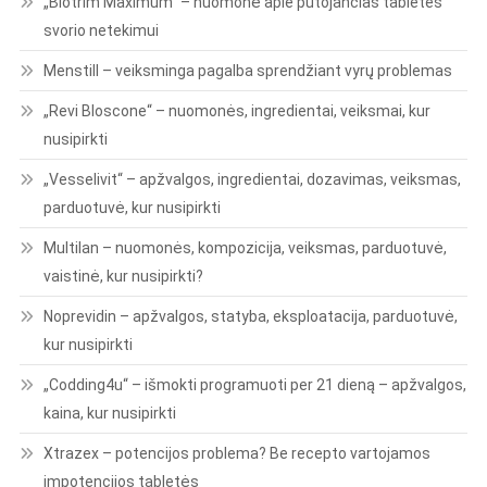
„Biotrim Maximum” – nuomonė apie putojančias tabletes
svorio netekimui
Menstill – veiksminga pagalba sprendžiant vyrų problemas
„Revi Bloscone“ – nuomonės, ingredientai, veiksmai, kur
nusipirkti
„Vesselivit“ – apžvalgos, ingredientai, dozavimas, veiksmas,
parduotuvė, kur nusipirkti
Multilan – nuomonės, kompozicija, veiksmas, parduotuvė,
vaistinė, kur nusipirkti?
Noprevidin – apžvalgos, statyba, eksploatacija, parduotuvė,
kur nusipirkti
„Codding4u“ – išmokti programuoti per 21 dieną – apžvalgos,
kaina, kur nusipirkti
Xtrazex – potencijos problema? Be recepto vartojamos
impotencijos tabletės