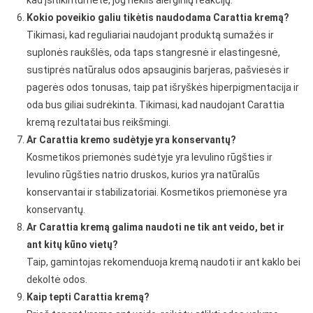
kad įsitikintumėte, jog nekils alerginių reakcijų.
Kokio poveikio galiu tikėtis naudodama Carattia kremą?
Tikimasi, kad reguliariai naudojant produktą sumažės ir
suplonės raukšlės, oda taps stangresnė ir elastingesnė,
sustiprės natūralus odos apsauginis barjeras, pašviesės ir
pagerės odos tonusas, taip pat išryškės hiperpigmentacija ir
oda bus giliai sudrėkinta. Tikimasi, kad naudojant Carattia
kremą rezultatai bus reikšmingi.
Ar Carattia kremo sudėtyje yra konservantų?
Kosmetikos priemonės sudėtyje yra levulino rūgšties ir
levulino rūgšties natrio druskos, kurios yra natūralūs
konservantai ir stabilizatoriai. Kosmetikos priemonėse yra
konservantų.
Ar Carattia kremą galima naudoti ne tik ant veido, bet ir
ant kitų kūno vietų?
Taip, gamintojas rekomenduoja kremą naudoti ir ant kaklo bei
dekoltė odos.
Kaip tepti Carattia kremą?