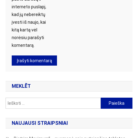
interneto puslapį,
kad jų nebereiktų
įvesti iš naujo, kai
kitą kartą vėl
norėsiu parašyti
komentarą.
MEKLĒT
Ieškoti:
NAUJAUSI STRAIPSNIAI