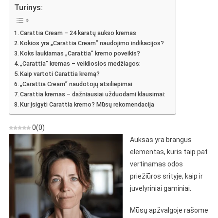
Cream“
Turinys:
–
Nuomonė
Carattia Cream – 24 karatų aukso kremas
Apie
Kokios yra „Carattia Cream” naudojimo indikacijos?
Naują
Koks laukiamas „Carattia” kremo poveikis?
Kremą
„Carattia” kremas – veikliosios medžiagos:
Nuo
Kaip vartoti Carattia kremą?
Raukšlių
„Carattia Cream” naudotojų atsiliepimai
Carattia kremas – dažniausiai užduodami klausimai:
Kur įsigyti Carattia kremo? Mūsų rekomendacija
0
(
0
)
Auksas yra brangus
elementas, kuris taip pat
vertinamas odos
priežiūros srityje, kaip ir
juvelyriniai gaminiai.
Mūsų apžvalgoje rašome