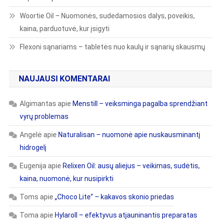
Woortie Oil – Nuomonės, sudedamosios dalys, poveikis,
kaina, parduotuvė, kur įsigyti
Flexoni sąnariams – tabletės nuo kaulų ir sąnarių skausmų
NAUJAUSI KOMENTARAI
Algimantas
apie
Menstill – veiksminga pagalba sprendžiant
vyrų problemas
Angelė
apie
Naturalisan – nuomonė apie nuskausminantį
hidrogelį
Eugenija
apie
Relixen Oil: ausų aliejus – veikimas, sudėtis,
kaina, nuomonė, kur nusipirkti
Toms
apie
„Choco Lite” – kakavos skonio priedas
Toma
apie
Hylaroll – efektyvus atjauninantis preparatas