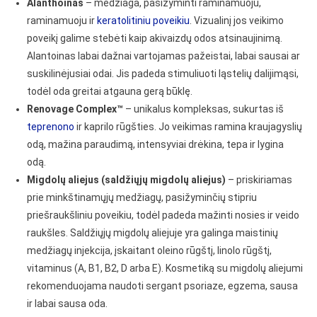
Alanthoinas
– medžiaga, pasižyminti raminamuoju,
raminamuoju ir
keratolitiniu poveikiu
. Vizualinį jos veikimo
poveikį galime stebėti kaip akivaizdų odos atsinaujinimą.
Alantoinas labai dažnai vartojamas pažeistai, labai sausai ar
suskilinėjusiai odai. Jis padeda stimuliuoti ląstelių dalijimąsi,
todėl oda greitai atgauna gerą būklę.
Renovage Complex™
– unikalus kompleksas, sukurtas iš
teprenono
ir kaprilo rūgšties. Jo veikimas ramina kraujagyslių
odą, mažina paraudimą, intensyviai drėkina, tepa ir lygina
odą.
Migdolų aliejus (saldžiųjų migdolų aliejus)
– priskiriamas
prie minkštinamųjų medžiagų, pasižyminčių stipriu
priešraukšliniu poveikiu, todėl padeda mažinti nosies ir veido
raukšles. Saldžiųjų migdolų aliejuje yra galinga maistinių
medžiagų injekcija, įskaitant oleino rūgštį, linolo rūgštį,
vitaminus (A, B1, B2, D arba E). Kosmetiką su migdolų aliejumi
rekomenduojama naudoti sergant psoriaze, egzema, sausa
ir labai sausa oda.