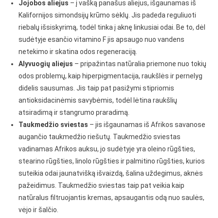
Jojobos aliejus
– į vašką panašus aliejus, išgaunamas iš
Kalifornijos simondsijų krūmo sėklų. Jis padeda reguliuoti
riebalų išsiskyrimą, todėl tinka į aknę linkusiai odai. Be to, dėl
sudėtyje esančio vitamino F jis apsaugo nuo vandens
netekimo ir skatina odos regeneraciją.
Alyvuogių aliejus
– pripažintas natūralia priemone nuo tokių
odos problemų, kaip hiperpigmentacija, raukšlės ir pernelyg
didelis sausumas. Jis taip pat pasižymi stipriomis
antioksidacinėmis savybėmis, todėl lėtina raukšlių
atsiradimą ir stangrumo praradimą.
Taukmedžio sviestas
– jis išgaunamas iš Afrikos savanose
augančio taukmedžio riešutų. Taukmedžio sviestas
vadinamas Afrikos auksu, jo sudėtyje yra oleino rūgšties,
stearino rūgšties, linolo rūgšties ir palmitino rūgšties, kurios
suteikia odai jaunatvišką išvaizdą, šalina uždegimus, aknės
pažeidimus. Taukmedžio sviestas taip pat veikia kaip
natūralus filtruojantis kremas, apsaugantis odą nuo saulės,
vėjo ir šalčio.