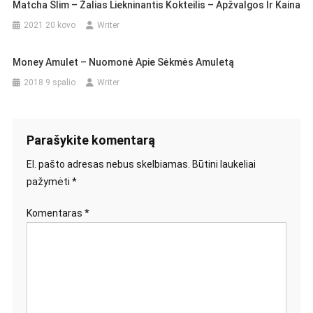
Matcha Slim – Žalias Liekninantis Kokteilis – Apžvalgos Ir Kaina
2021 20 kovo
Writer
Money Amulet – Nuomonė Apie Sėkmės Amuletą
2018 9 spalio
Writer
Parašykite komentarą
El. pašto adresas nebus skelbiamas.
Būtini laukeliai
pažymėti
*
Komentaras
*