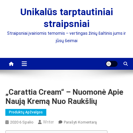
Skip
Unikalūs tarptautiniai
to
content
straipsniai
Straipsniai įvairiomis temomis – vertingas žinių šaltinis jums ir
jūsų šeimai
„Carattia Cream“ – Nuomonė Apie
Naują Kremą Nuo Raukšlių
Produktų Apžvalgos
Writer
On
2020 6 Spalio
Parašyti Komentarą
„Carattia