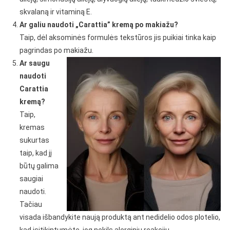
skvalaną ir vitaminą E.
Ar galiu naudoti „Carattia” kremą po makiažu?
Taip, dėl aksominės formulės tekstūros jis puikiai tinka kaip
pagrindas po makiažu.
Ar saugu
naudoti
Carattia
kremą?
Taip,
kremas
sukurtas
taip, kad jį
būtų galima
saugiai
naudoti.
Tačiau
visada išbandykite naują produktą ant nedidelio odos plotelio,