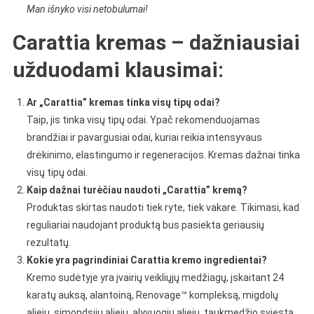
Man išnyko visi netobulumai!
Carattia kremas – dažniausiai
užduodami klausimai:
Ar „Carattia” kremas tinka visų tipų odai?
Taip, jis tinka visų tipų odai. Ypač rekomenduojamas
brandžiai ir pavargusiai odai, kuriai reikia intensyvaus
drėkinimo, elastingumo ir regeneracijos. Kremas dažnai tinka
visų tipų odai.
Kaip dažnai turėčiau naudoti „Carattia” kremą?
Produktas skirtas naudoti tiek ryte, tiek vakare. Tikimasi, kad
reguliariai naudojant produktą bus pasiekta geriausių
rezultatų.
Kokie yra pagrindiniai Carattia kremo ingredientai?
Kremo sudėtyje yra įvairių veikliųjų medžiagų, įskaitant 24
karatų auksą, alantoiną, Renovage™ kompleksą, migdolų
aliejų, simondsijų aliejų, alyvuogių aliejų, taukmedžio sviestą,