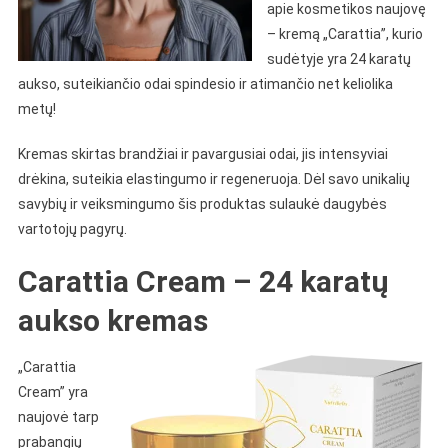
apie kosmetikos naujovę
– kremą „Carattia”, kurio
sudėtyje yra 24 karatų
aukso, suteikiančio odai spindesio ir atimančio net keliolika
metų!
Kremas skirtas brandžiai ir pavargusiai odai, jis intensyviai
drėkina, suteikia elastingumo ir regeneruoja. Dėl savo unikalių
savybių ir veiksmingumo šis produktas sulaukė daugybės
vartotojų pagyrų.
Carattia Cream – 24 karatų
aukso kremas
„Carattia
Cream” yra
naujovė tarp
prabangių