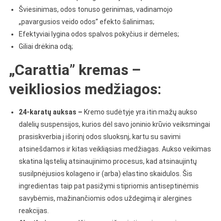
Šviesinimas, odos tonuso gerinimas, vadinamojo
„pavargusios veido odos” efekto šalinimas;
Efektyviai lygina odos spalvos pokyčius ir dėmeles;
Giliai drėkina odą;
„Carattia” kremas –
veikliosios medžiagos:
24-karatų auksas –
Kremo sudėtyje yra itin mažų aukso
dalelių suspensijos, kurios dėl savo joninio krūvio veiksmingai
prasiskverbia į išorinį odos sluoksnį, kartu su savimi
atsinešdamos ir kitas veikliąsias medžiagas. Aukso veikimas
skatina ląstelių atsinaujinimo procesus, kad atsinaujintų
susilpnėjusios kolageno ir (arba) elastino skaidulos. Šis
ingredientas taip pat pasižymi stipriomis antiseptinėmis
savybėmis, mažinančiomis odos uždegimą ir alergines
reakcijas.