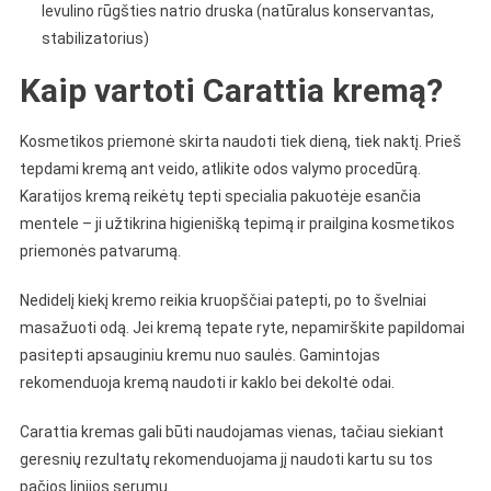
levulino rūgšties natrio druska (natūralus konservantas,
stabilizatorius)
Kaip vartoti Carattia kremą?
Kosmetikos priemonė skirta naudoti tiek dieną, tiek naktį. Prieš
tepdami kremą ant veido, atlikite odos valymo procedūrą.
Karatijos kremą reikėtų tepti specialia pakuotėje esančia
mentele – ji užtikrina higienišką tepimą ir prailgina kosmetikos
priemonės patvarumą.
Nedidelį kiekį kremo reikia kruopščiai patepti, po to švelniai
masažuoti odą. Jei kremą tepate ryte, nepamirškite papildomai
pasitepti apsauginiu kremu nuo saulės. Gamintojas
rekomenduoja kremą naudoti ir kaklo bei dekoltė odai.
Carattia kremas gali būti naudojamas vienas, tačiau siekiant
geresnių rezultatų rekomenduojama jį naudoti kartu su tos
pačios linijos serumu.