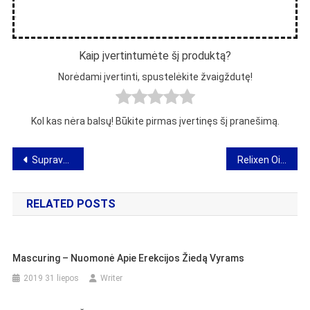
.
Kaip įvertintumėte šį produktą?
Norėdami įvertinti, spustelėkite žvaigždutę!
Kol kas nėra balsų! Būkite pirmas įvertinęs šį pranešimą.
Navigacija
Supravenic – nuomonė apie kraujotaką gerinantį preparatą
Relixen Oil: ausų aliejus – veikimas, sudėtis, kaina, nuomonė, kur nusipirkti
tarp
RELATED POSTS
įrašų
Mascuring – Nuomonė Apie Erekcijos Žiedą Vyrams
2019 31 liepos
Writer