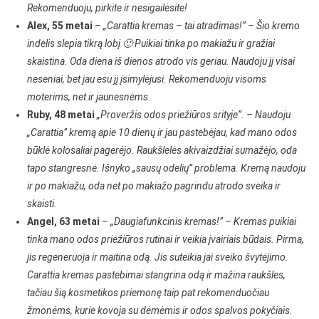
Rekomenduoju, pirkite ir nesigailėsite!
Alex, 55 metai
–
„Carattia kremas – tai atradimas!” – Šio kremo
indelis slepia tikrą lobį 🙂 Puikiai tinka po makiažu ir gražiai
skaistina. Oda diena iš dienos atrodo vis geriau. Naudoju jį visai
neseniai, bet jau esu jį įsimylėjusi. Rekomenduoju visoms
moterims, net ir jaunesnėms.
Ruby, 48 metai
„Proveržis odos priežiūros srityje”. – Naudoju
„Carattia” kremą apie 10 dienų ir jau pastebėjau, kad mano odos
būklė kolosaliai pagerėjo. Raukšlelės akivaizdžiai sumažėjo, oda
tapo stangresnė. Išnyko „sausų odelių” problema. Kremą naudoju
ir po makiažu, oda net po makiažo pagrindu atrodo sveika ir
skaisti.
Angel, 63 metai
–
„Daugiafunkcinis kremas!” – Kremas puikiai
tinka mano odos priežiūros rutinai ir veikia įvairiais būdais. Pirma,
jis regeneruoja ir maitina odą. Jis suteikia jai sveiko švytėjimo.
Carattia kremas pastebimai stangrina odą ir mažina raukšles,
tačiau šią kosmetikos priemonę taip pat rekomenduočiau
žmonėms, kurie kovoja su dėmėmis ir odos spalvos pokyčiais.