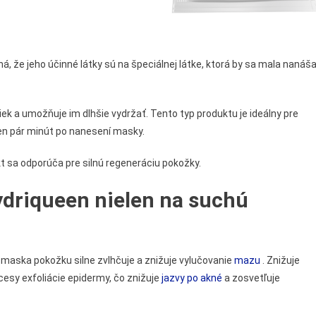
ná, že jeho účinné látky sú na špeciálnej látke, ktorá by sa mala nanáš
ek a umožňuje im dlhšie vydržať. Tento typ produktu je ideálny pre
 len pár minút po nanesení masky.
kt sa odporúča pre silnú regeneráciu pokožky.
Hydriqueen nielen na suchú
maska pokožku silne zvlhčuje a znižuje vylučovanie
mazu
. Znižuje
ocesy exfoliácie epidermy, čo znižuje
jazvy po akné
a zosvetľuje