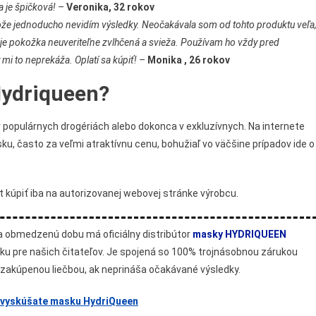
 je špičková! –
Veronika, 32 rokov
tože jednoducho nevidím výsledky. Neočakávala som od tohto produktu veľa
í je pokožka neuveriteľne zvlhčená a svieža. Používam ho vždy pred
i to neprekáža. Oplatí sa kúpiť! –
Monika
, 26 rokov
ydriqueen?
 populárnych drogériách alebo dokonca v exkluzívnych. Na internete
ku, často za veľmi atraktívnu cenu, bohužiaľ vo väčšine prípadov ide o
 kúpiť iba na autorizovanej webovej stránke výrobcu.
 obmedzenú dobu má oficiálny distribútor
masky HYDRIQUEEN
ku pre našich čitateľov. Je spojená so 100% trojnásobnou zárukou
 zakúpenou liečbou, ak neprináša očakávané výsledky.
 vyskúšate masku HydriQueen