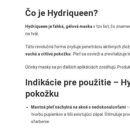
Čo je Hydriqueen?
Hydriqueen je ľahká, gélová maska
v tzv list, čo zname
na tvár.
Táto revolučná forma zvyšuje penetráciu aktívnych zloži
suchú a citlivú pokožku
. Pleť sa osvieži a zrevitalizuje
Účinky masky sa pri ďalších aplikáciách zosilňujú. Produ
Indikácie pre použitie – 
pokožku
Mastná pleť náchylná na akné s nedokonalosťami
– 
tvorbu pupienkov a tíši existujúci zápal. Stimuluje pr
sfarbenie.