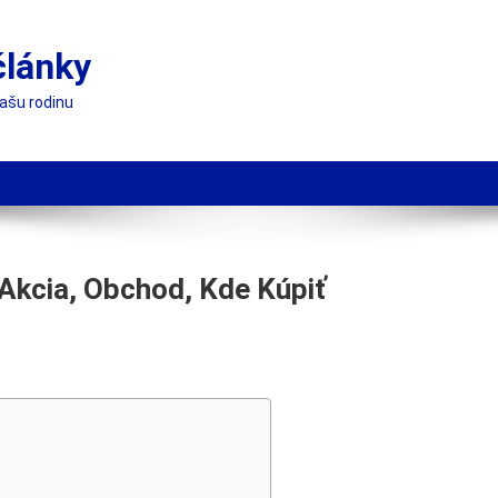
články
vašu rodinu
 Akcia, Obchod, Kde Kúpiť
ueen
,
,