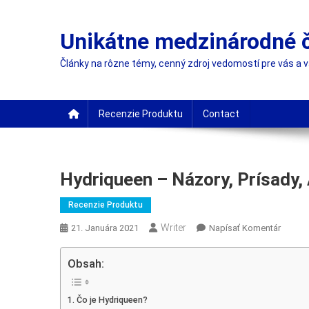
Skip
to
Unikátne medzinárodné 
content
Články na rôzne témy, cenný zdroj vedomostí pre vás a 
Recenzie Produktu
Contact
Hydriqueen – Názory, Prísady,
Recenzie Produktu
Writer
On
21. Januára 2021
Napísať Komentár
Hydriq
–
Obsah:
Názory
Prísady
Čo je Hydriqueen?
Akcia,