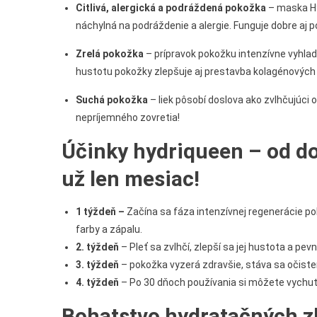
Citlivá, alergická a podráždená pokožka
– maska Hyd
náchylná na podráždenie a alergie. Funguje dobre aj po
Zrelá pokožka
– prípravok pokožku intenzívne vyhladzu
hustotu pokožky zlepšuje aj prestavba kolagénových 
Suchá pokožka
– liek pôsobí doslova ako zvlhčujúci 
nepríjemného zovretia!
Účinky hydriqueen – od do
už len mesiac!
1 týždeň –
Začína sa fáza intenzívnej regenerácie po
farby a zápalu.
2. týždeň
– Pleť sa zvlhčí, zlepší sa jej hustota a pe
3. týždeň
– pokožka vyzerá zdravšie, stáva sa očisten
4. týždeň
– Po 30 dňoch používania si môžete vychutn
Bohatstvo hydratačných zl