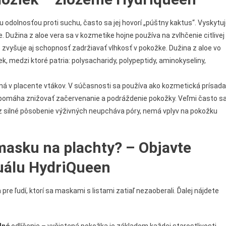
u odolnosťou proti suchu, často sa jej hovorí „púštny kaktus“. Vyskytu
e. Dužina z aloe vera sa v kozmetike hojne používa na zvlhčenie citlivej
 zvyšuje aj schopnosť zadržiavať vlhkosť v pokožke. Dužina z aloe vo
k, medzi ktoré patria: polysacharidy, polypeptidy, aminokyseliny,
ená v placente vtákov. V súčasnosti sa používa ako kozmetická prísada
n pomáha znižovať začervenanie a podráždenie pokožky. Veľmi často s
z silné pôsobenie výživných neupcháva póry, nemá vplyv na pokožku
masku na plachty? – Objavte
tuálu HydriQueen
re ľudí, ktorí sa maskami s listami zatiaľ nezaoberali. Ďalej nájdete