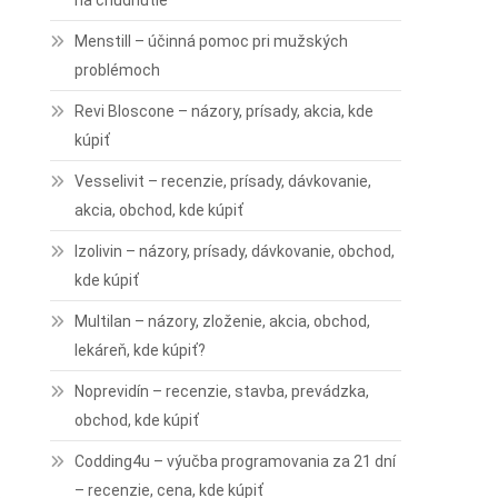
na chudnutie
Menstill – účinná pomoc pri mužských
problémoch
Revi Bloscone – názory, prísady, akcia, kde
kúpiť
Vesselivit – recenzie, prísady, dávkovanie,
akcia, obchod, kde kúpiť
Izolivin – názory, prísady, dávkovanie, obchod,
kde kúpiť
Multilan – názory, zloženie, akcia, obchod,
lekáreň, kde kúpiť?
Noprevidín – recenzie, stavba, prevádzka,
obchod, kde kúpiť
Codding4u – výučba programovania za 21 dní
– recenzie, cena, kde kúpiť