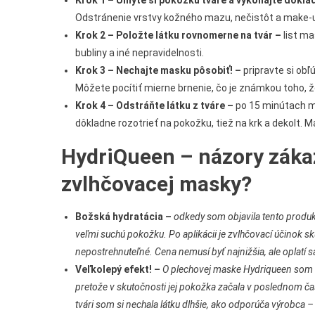
Krok 1 – Umyte si pokožku tváre a vykonajte dôkla
Odstránenie vrstvy kožného mazu, nečistôt a make-upu
Krok 2 – Položte látku rovnomerne na tvár –
list ma
bubliny a iné nepravidelnosti.
Krok 3 – Nechajte masku pôsobiť! –
pripravte si obľ
Môžete pocítiť mierne brnenie, čo je známkou toho, že
Krok 4 – Odstráňte látku z tváre –
po 15 minútach m
dôkladne rozotrieť na pokožku, tiež na krk a dekolt. 
HydriQueen – názory záka
zvlhčovacej masky?
Božská hydratácia –
odkedy som objavila tento produ
veľmi suchú pokožku. Po aplikácii je zvlhčovací účinok sk
nepostrehnuteľné. Cena nemusí byť najnižšia, ale oplatí s
Veľkolepý efekt! –
O plechovej maske Hydriqueen som s
pretože v skutočnosti jej pokožka začala v poslednom čas
tvári som si nechala látku dlhšie, ako odporúča výrobca –