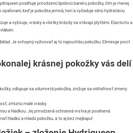
riqueen posilňuje prirodzenú lipidovú bariéru pokožky, čím je menej
 opaľovaní, keď je pokožka jemná, horí a vyžaduje silnú hydratáciu.
je a vyživuje, vrásky a všetky brázdy sa stávajú plytšími. Elasticitu a
vlákien.
obklad. Je schopný vyživovať aj tú najsuchšiu pokožku. Eliminuje pocit
konalej krásnej pokožky vás delí
kožky, odlupuje sa odumretá pokožka, znižuje sa viditeľnosť zmeny
vnosť, zmiznú malé vrásky.
ou a hladkou. Jej prirodzená ochranná vrstva je posilnená.
ať hladkú a mladú pokožku, a to aj bez mejkapu!
ožiek – zloženie Hydriqueen