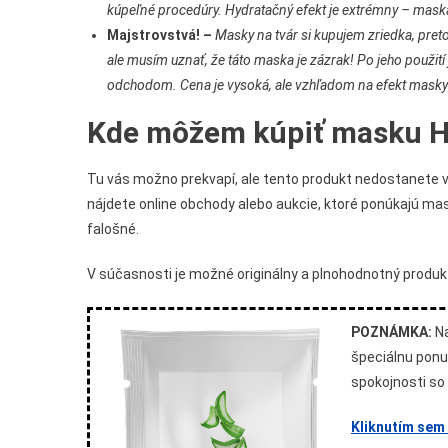
kúpeľné procedúry. Hydratačný efekt je extrémny – maska
Majstrovstvá! –
Masky na tvár si kupujem zriedka, pre
ale musím uznať, že táto maska je zázrak! Po jeho použit
odchodom. Cena je vysoká, ale vzhľadom na efekt masky m
Kde môžem kúpiť masku H
Tu vás možno prekvapí, ale tento produkt nedostanete v
nájdete online obchody alebo aukcie, ktoré ponúkajú mas
falošné.
V súčasnosti je možné originálny a plnohodnotný produkt
POZNÁMKA:
Na
špeciálnu ponu
spokojnosti so
Kliknutím sem