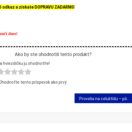
O odkaz a získate DOPRAVU ZADARMO
ončí dnes!
Ako by ste ohodnotili tento produkt?
a hviezdičku ju ohodnotíte!
 Ohodnoťte tento príspevok ako prvý.
Provelia na celulitídu – pôsobenie, zloženie a názory