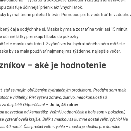
dné
odlíčenie – vyčistená pokožka je základom každej starostlivosti.
 zaisťuje účinnejší prienik aktívnych látok.
sky by mal tesne priliehať k tvári. Pomocou prstov odstráňte vzducho
úbený čaj a oddýchnite si. Maska by mala zostať na tvári asi 15 minút.
 účinné látky prenikajú hlboko do pokožky.
ôžete masku odstrániť. Zvyšnú vrstvu hydratačného séra môžete
Maska by sa mala používať najmenej raz týždenne, najlepšie večer.
zníkov – aké je hodnotenie
kt, stal sa mojím obľúbeným hydratačným produktom. Predtým som mala
utočne viditeľný. Pleť vyzerá zdravo, žiarivo, nedokonalosti sú
a za ňu platiť! Odporúčam! –
Julia, 45 rokov
a dozvedela od kamarátky. Veľmi ju odporúčala a bola som v pokušení,
e vyzerať oveľa krajšie. Balík s maskou sa ku mne dostal veľmi rýchlo! Na
 asi 40 minút. Čas prešiel veľmi rýchlo – maska je ideálna pre domáce