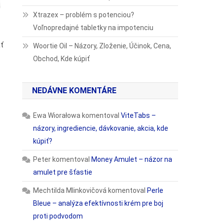
Xtrazex – problém s potenciou?
Voľnopredajné tabletky na impotenciu
ať
Woortie Oil – Názory, Zloženie, Účinok, Cena,
Obchod, Kde kúpiť
NEDÁVNE KOMENTÁRE
Ewa Wiorałowa
komentoval
ViteTabs –
názory, ingrediencie, dávkovanie, akcia, kde
kúpiť?
Peter
komentoval
Money Amulet – názor na
amulet pre šťastie
Mechtilda Mlinkovičová
komentoval
Perle
Bleue – analýza efektívnosti krém pre boj
proti podvodom