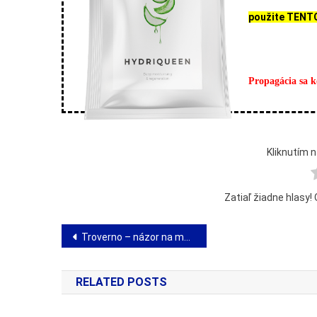
použite TENT
Propagácia sa k
Kliknutím n
Zatiaľ žiadne hlasy!
Navigácia
Troverno – názor na magnetické vložky do topánok
v
RELATED POSTS
článku