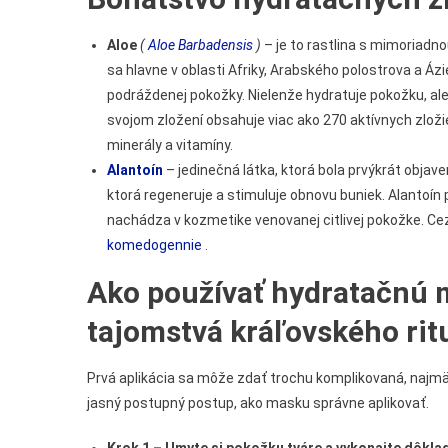
Aloe
(
Aloe Barbadensis
)
– je to rastlina s mimoriadno
sa hlavne v oblasti Afriky, Arabského polostrova a Ázi
podráždenej pokožky. Nielenže hydratuje pokožku, ale
svojom zložení obsahuje viac ako 270 aktívnych zložie
minerály a vitamíny.
Alantoín
– jedinečná látka, ktorá bola prvýkrát objav
ktorá regeneruje a stimuluje obnovu buniek. Alantoí
nachádza v kozmetike venovanej citlivej pokožke. Ce
komedogennie
.
Ako používať hydratačnú 
tajomstvá kráľovského ri
Prvá aplikácia sa môže zdať trochu komplikovaná, najmä p
jasný postupný postup, ako masku správne aplikovať.