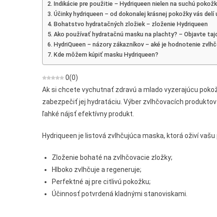
Indikácie pre použitie – Hydriqueen nielen na suchú pokož
Obcho
Účinky hydriqueen – od dokonalej krásnej pokožky vás delí 
Kde
Bohatstvo hydratačných zložiek – zloženie Hydriqueen
Kúpiť
Ako používať hydratačnú masku na plachty? – Objavte taj
HydriQueen – názory zákazníkov – aké je hodnotenie zvlh
Kde môžem kúpiť masku Hydriqueen?
0
(
0
)
Ak si chcete vychutnať zdravú a mlado vyzerajúcu pokož
zabezpečiť jej hydratáciu. Výber zvlhčovacích produktov j
ľahké nájsť efektívny produkt.
Hydriqueen je listová zvlhčujúca maska, ktorá oživí vašu
Zloženie bohaté na zvlhčovacie zložky;
Hlboko zvlhčuje a regeneruje;
Perfektné aj pre citlivú pokožku;
Účinnosť potvrdená kladnými stanoviskami.