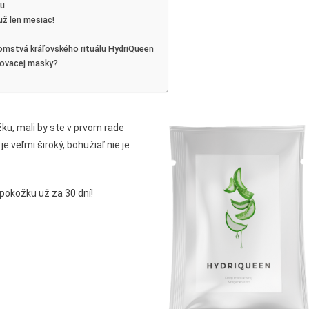
ku
d,
už len mesiac!
omstvá kráľovského rituálu HydriQueen
čovacej masky?
ku, mali by ste v prvom rade
e veľmi široký, bohužiaľ nie je
 pokožku už za 30 dní!