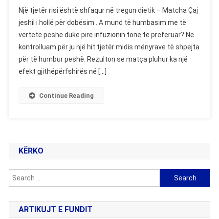
Matcha
Një tjetër risi është shfaqur në tregun dietik – Matcha Çaj
Slim
jeshil i hollë për dobësim . A mund të humbasim me të
–
vërtetë peshë duke pirë infuzionin tonë të preferuar? Ne
Koktej
kontrolluam për ju një hit tjetër midis mënyrave të shpejta
Hollues
Jeshil
për të humbur peshë. Rezulton se matça pluhur ka një
–
efekt gjithëpërfshirës në […]
Vlerësime
Dhe
Continue Reading
Çmim
KËRKO
Search
for:
ARTIKUJT E FUNDIT