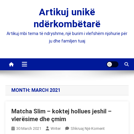
Skip
Artikuj unikë
to
content
ndërkombëtarë
Artikuj mbi tema të ndryshme, një burim i vlefshëm njohurie për
ju dhe familjen tuaj
MONTH:
MARCH 2021
Matcha Slim – koktej hollues jeshil –
vlerësime dhe çmim
On
30 March 2021
Writer
Shkruaj Një Koment